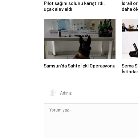
Pilot sağını solunu karıştırdı,
İsrail 
uçak alev aldı
daha ö
Samsun’da Sahte İçki Operasyonu
Sema Si
İstihd