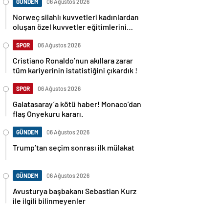
GÜNDEM
06 Ağustos 2026
Norweç silahlı kuvvetleri kadınlardan
oluşan özel kuvvetler eğitimlerini
başlattı.
SPOR
06 Ağustos 2026
Cristiano Ronaldo’nun akıllara zarar
tüm kariyerinin istatistiğini çıkardık !
SPOR
06 Ağustos 2026
Galatasaray’a kötü haber! Monaco’dan
flaş Onyekuru kararı.
GÜNDEM
06 Ağustos 2026
Trump’tan seçim sonrası ilk mülakat
GÜNDEM
06 Ağustos 2026
Avusturya başbakanı Sebastian Kurz
ile ilgili bilinmeyenler