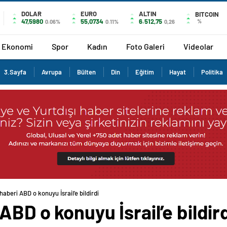
DOLAR
EURO
ALTIN
BITCOIN
47,5980
55,0734
6.512,75
%
0.06%
0.11%
0,26
Ekonomi
Spor
Kadın
Foto Galeri
Videolar
3.Sayfa
Avrupa
Bülten
Din
Eğitim
Hayat
Politika
aberi ABD o konuyu İsrail’e bildirdi
BD o konuyu İsrail’e bildir