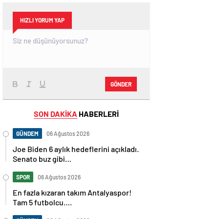
HIZLI YORUM YAP
GÖNDER
SON DAKİKA
HABERLERİ
GÜNDEM
06 Ağustos 2026
Joe Biden 6 aylık hedeflerini açıkladı.
Senato buz gibi…
SPOR
06 Ağustos 2026
En fazla kızaran takım Antalyaspor!
Tam 5 futbolcu….