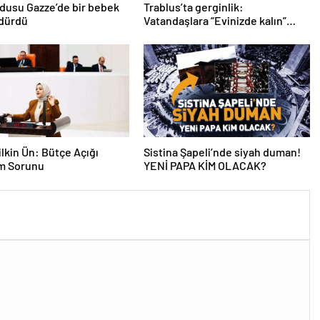
ordusu Gazze’de bir bebek
Trablus’ta gerginlik:
ldürdü
Vatandaşlara “Evinizde kalın”
çağrısı
lkin Ün: Bütçe Açığı
Sistina Şapeli’nde siyah duman!
am Sorunu
YENİ PAPA KİM OLACAK?