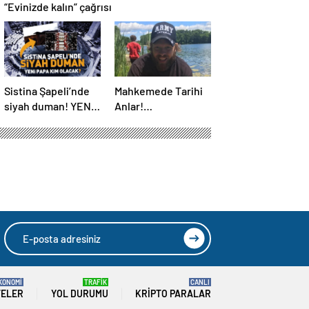
“Evinizde kalın” çağrısı
Sistina Şapeli’nde
Mahkemede Tarihi
siyah duman! YENİ
Anlar!
PAPA KİM OLACAK?
Öldürüldükten 4 Yıl
Sonra, Katiline
Yapay Zeka ile
Seslendi…
KONOMİ
TRAFİK
CANLI
TELER
YOL DURUMU
KRIPTO PARALAR