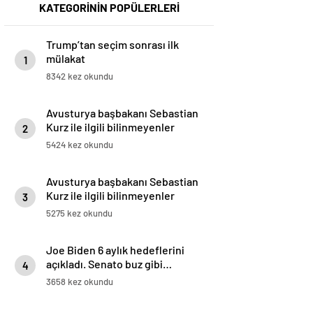
KATEGORİNİN POPÜLERLERİ
Trump’tan seçim sonrası ilk
mülakat
1
8342 kez okundu
Avusturya başbakanı Sebastian
Kurz ile ilgili bilinmeyenler
2
5424 kez okundu
Avusturya başbakanı Sebastian
Kurz ile ilgili bilinmeyenler
3
5275 kez okundu
Joe Biden 6 aylık hedeflerini
açıkladı. Senato buz gibi…
4
3658 kez okundu