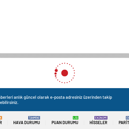
berleri anlık güncel olarak e-posta adresiniz üzerinden takip
ebilirsiniz.
K
TAHMİNİ
LİG
EKONOMİ
E
R
HAVA DURUMU
PUAN DURUMU
HISSELER
PARI