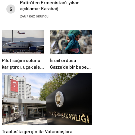
Putin’den Ermenistan’ı yıkan
açıklama: Karabağ
5
Azerbaycan’ın ayrılmaz bir
2467 kez okundu
parçasıdır!
Pilot sağını solunu
İsrail ordusu
karıştırdı, uçak alev
Gazze’de bir bebek
aldı
daha öldürdü
Trablus’ta gerginlik: Vatandaşlara