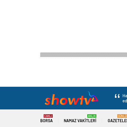
Ha
ed
CANLI
ANLIK
GÜNLÜ
BORSA
NAMAZ VAKITLERI
GAZETELE