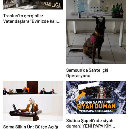
Trablus’ta gerginlik:
Vatandaşlara “Evinizde kalın”
çağrısı
Samsun’da Sahte İçki
Operasyonu
Sistina Şapeli’nde siyah
duman! YENİ PAPA KİM
Sema Silkin Ün: Bütçe Açığı