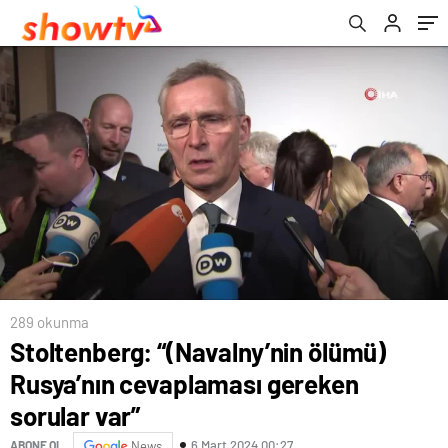
289 okunma
Stoltenberg: “(Navalny’nin ölümü)
Rusya’nın cevaplaması gereken
sorular var”
6 Mart 2024 00:27
ABONE OL
News