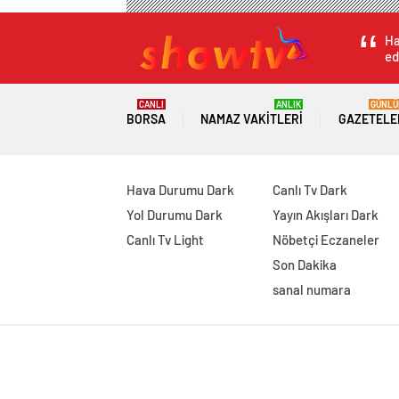
Ha
ed
CANLI
ANLIK
GÜNLÜ
BORSA
NAMAZ VAKITLERI
GAZETELE
Hava Durumu Dark
Canlı Tv Dark
Yol Durumu Dark
Yayın Akışları Dark
Canlı Tv Light
Nöbetçi Eczaneler
Son Dakika
sanal numara