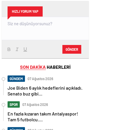
HIZLI YORUM YAP
GÖNDER
SON DAKİKA
HABERLERİ
GÜNDEM
07 Ağustos 2026
Joe Biden 6 aylık hedeflerini açıkladı.
Senato buz gibi…
SPOR
07 Ağustos 2026
En fazla kızaran takım Antalyaspor!
Tam 5 futbolcu….