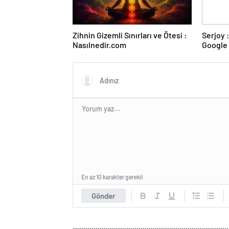
Zihnin Gizemli Sınırları ve Ötesi :
Serjoy : Dijital Medya Ajansı,
Nasılnedir.com
Google 
ve Web 
En az 10 karakter gerekli
Gönder