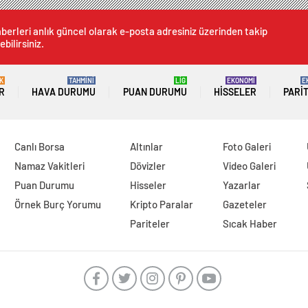
berleri anlık güncel olarak e-posta adresiniz üzerinden takip
ebilirsiniz.
K
TAHMİNİ
LİG
EKONOMİ
E
R
HAVA DURUMU
PUAN DURUMU
HISSELER
PARI
Canlı Borsa
Altınlar
Foto Galeri
Namaz Vakitleri
Dövizler
Video Galeri
Puan Durumu
Hisseler
Yazarlar
Örnek Burç Yorumu
Kripto Paralar
Gazeteler
Pariteler
Sıcak Haber