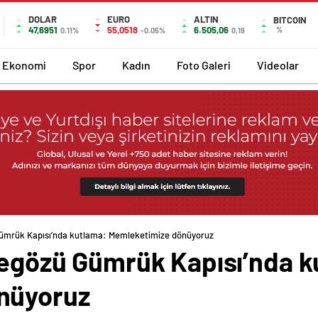
DOLAR
EURO
ALTIN
BITCOIN
47,6951
55,0518
6.505,06
%
0.11%
-0.05%
0,19
Ekonomi
Spor
Kadın
Foto Galeri
Videolar
 Gümrük Kapısı’nda kutlama: Memleketimize dönüyoruz
lvegözü Gümrük Kapısı’nda 
nüyoruz