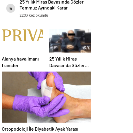
25 Yıllık Miras Davasında Gözler
Temmuz Ayındaki Karar
5
Duruşmasına Çevrildi
2203 kez okundu
Alanya havalimanı
25 Yıllık Miras
transfer
Davasında Gözler
Temmuz Ayındaki
Karar Duruşmasına
Çevrildi
Ortopodoloji İle Diyabetik Ayak Yarası