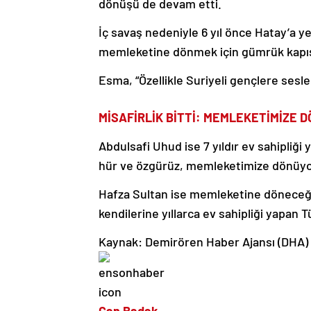
dönüşü de devam etti.
İç savaş nedeniyle 6 yıl önce Hatay’a 
memleketine dönmek için gümrük kapısı
Esma, “Özellikle Suriyeli gençlere sesl
MİSAFİRLİK BİTTİ: MEMLEKETİMİZE 
Abdulsafi Uhud ise 7 yıldır ev sahipliği 
hür ve özgürüz, memleketimize dönüyo
Hafza Sultan ise memleketine döneceği 
kendilerine yıllarca ev sahipliği yapan 
Kaynak: Demirören Haber Ajansı (DHA)
Can Badak