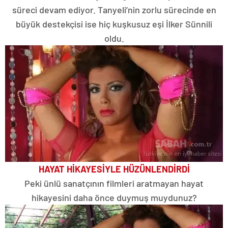
süreci devam ediyor. Tanyeli’nin zorlu sürecinde en
büyük destekçisi ise hiç kuşkusuz eşi İlker Sünnili
oldu.
HAYAT HİKAYESİYLE HÜZÜNLENDİRDİ
Peki ünlü sanatçının filmleri aratmayan hayat
hikayesini daha önce duymuş muydunuz?