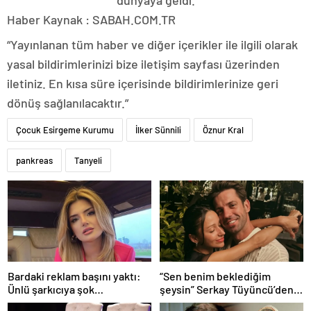
dünyaya geldi.
Haber Kaynak : SABAH.COM.TR
“Yayınlanan tüm haber ve diğer içerikler ile ilgili olarak
yasal bildirimlerinizi bize iletişim sayfası üzerinden
iletiniz. En kısa süre içerisinde bildirimlerinize geri
dönüş sağlanılacaktır.”
Çocuk Esirgeme Kurumu
İlker Sünnili
Öznur Kral
pankreas
Tanyeli
Bardaki reklam başını yaktı:
“Sen benim beklediğim
Ünlü şarkıcıya şok
şeysin” Serkay Tüyüncü’den
soruşturma! Haberim yoktu…
Zeynep Bastık’a aşk dolu 1. yıl