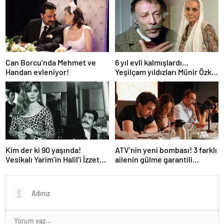
kutlaması!
Can Borcu’nda Mehmet ve
6 yıl evli kalmışlardı…
Handan evleniyor!
Yeşilçam yıldızları Münir Özkul
ile Suna Selen’in kızları da
ünlü çıktı!
Kim der ki 90 yaşında!
ATV’nin yeni bombası! 3 farklı
Vesikalı Yarim’in Halil’i İzzet
ailenin gülme garantili
Günay’ın son hali gündem
hikayesi: “Aile Saadeti!”
oldu!