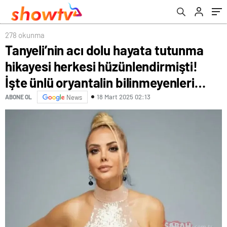
oryantalin bilinmeyenleri…
278 okunma
Tanyeli’nin acı dolu hayata tutunma
hikayesi herkesi hüzünlendirmişti!
İşte ünlü oryantalin bilinmeyenleri…
18 Mart 2025 02:13
ABONE OL
News