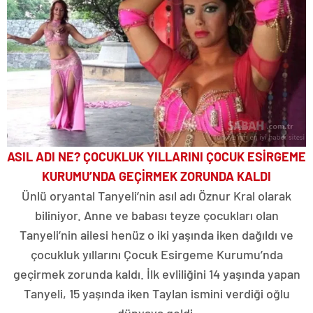
ASIL ADI NE? ÇOCUKLUK YILLARINI ÇOCUK ESİRGEME
KURUMU’NDA GEÇİRMEK ZORUNDA KALDI
Ünlü oryantal Tanyeli’nin asıl adı Öznur Kral olarak
biliniyor. Anne ve babası teyze çocukları olan
Tanyeli’nin ailesi henüz o iki yaşında iken dağıldı ve
çocukluk yıllarını Çocuk Esirgeme Kurumu’nda
geçirmek zorunda kaldı. İlk evliliğini 14 yaşında yapan
Tanyeli, 15 yaşında iken Taylan ismini verdiği oğlu