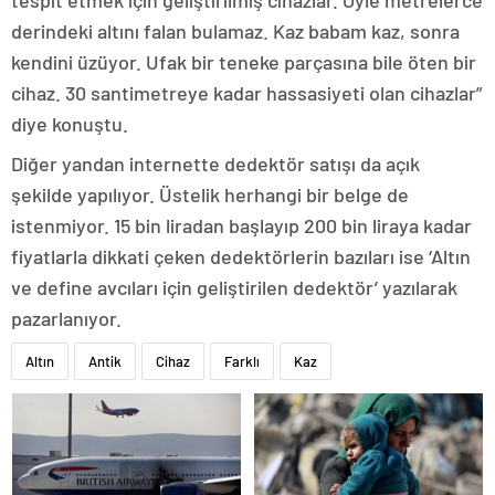
tespit etmek için geliştirilmiş cihazlar. Öyle metrelerce
derindeki altını falan bulamaz. Kaz babam kaz, sonra
kendini üzüyor. Ufak bir teneke parçasına bile öten bir
cihaz. 30 santimetreye kadar hassasiyeti olan cihazlar”
diye konuştu.
Diğer yandan internette dedektör satışı da açık
şekilde yapılıyor. Üstelik herhangi bir belge de
istenmiyor. 15 bin liradan başlayıp 200 bin liraya kadar
fiyatlarla dikkati çeken dedektörlerin bazıları ise ‘Altın
ve define avcıları için geliştirilen dedektör’ yazılarak
pazarlanıyor.
Altın
Antik
Cihaz
Farklı
Kaz