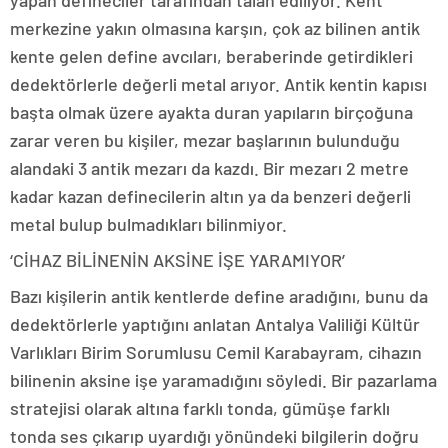
yapan defineciler tarafından talan ediliyor. Kent
merkezine yakın olmasına karşın, çok az bilinen antik
kente gelen define avcıları, beraberinde getirdikleri
dedektörlerle değerli metal arıyor. Antik kentin kapısı
başta olmak üzere ayakta duran yapıların birçoğuna
zarar veren bu kişiler, mezar başlarının bulunduğu
alandaki 3 antik mezarı da kazdı. Bir mezarı 2 metre
kadar kazan definecilerin altın ya da benzeri değerli
metal bulup bulmadıkları bilinmiyor.
‘CİHAZ BİLİNENİN AKSİNE İŞE YARAMIYOR’
Bazı kişilerin antik kentlerde define aradığını, bunu da
dedektörlerle yaptığını anlatan Antalya Valiliği Kültür
Varlıkları Birim Sorumlusu Cemil Karabayram, cihazın
bilinenin aksine işe yaramadığını söyledi. Bir pazarlama
stratejisi olarak altına farklı tonda, gümüşe farklı
tonda ses çıkarıp uyardığı yönündeki bilgilerin doğru