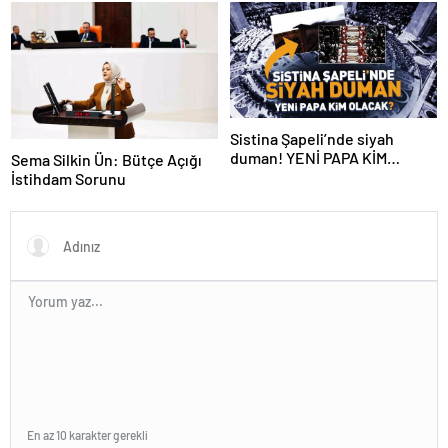
Sistina Şapeli’nde siyah
duman! YENİ PAPA KİM
Sema Silkin Ün: Bütçe Açığı
OLACAK?
İstihdam Sorunu
En az 10 karakter gerekli