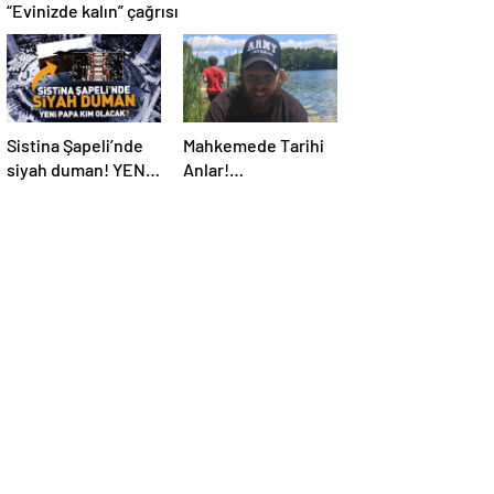
“Evinizde kalın” çağrısı
Sistina Şapeli’nde
Mahkemede Tarihi
siyah duman! YENİ
Anlar!
PAPA KİM OLACAK?
Öldürüldükten 4 Yıl
Sonra, Katiline
Yapay Zeka ile
Seslendi…