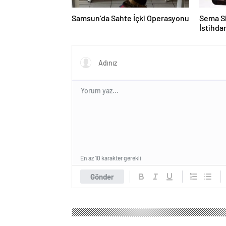
Samsun’da Sahte İçki Operasyonu
Sema Si
İstihd
En az 10 karakter gerekli
Gönder