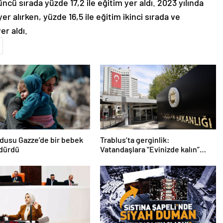
çüncü sırada yüzde 17,2 ile eğitim yer aldı. 2023 yılında
yer alırken, yüzde 16,5 ile eğitim ikinci sırada ve
er aldı.
ordusu Gazze’de bir bebek
Trablus’ta gerginlik:
ldürdü
Vatandaşlara “Evinizde kalın”
çağrısı