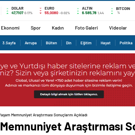
DOLAR
EURO
ALTIN
BITCOIN
47,7107
55,0080
6.585,78
%
0.17%
-0.02%
1,44
Ekonomi
Spor
Kadın
Foto Galeri
Videolar
3.Sayfa
Avrupa
Bülten
Din
Eğitim
Hayat
Politika
Yaşam Memnuniyet Araştırması Sonuçlarını Açıkladı
Memnuniyet Araştırması Son