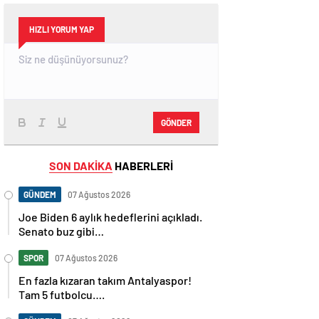
HIZLI YORUM YAP
GÖNDER
SON DAKİKA
HABERLERİ
GÜNDEM
07 Ağustos 2026
Joe Biden 6 aylık hedeflerini açıkladı.
Senato buz gibi…
SPOR
07 Ağustos 2026
En fazla kızaran takım Antalyaspor!
Tam 5 futbolcu….