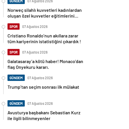
GÜNDEM
07 Ağustos 2026
Norweç silahlı kuvvetleri kadınlardan
oluşan özel kuvvetler eğitimlerini
başlattı.
SPOR
07 Ağustos 2026
Cristiano Ronaldo’nun akıllara zarar
tüm kariyerinin istatistiğini çıkardık !
SPOR
07 Ağustos 2026
Galatasaray’a kötü haber! Monaco’dan
flaş Onyekuru kararı.
GÜNDEM
07 Ağustos 2026
Trump’tan seçim sonrası ilk mülakat
GÜNDEM
07 Ağustos 2026
Avusturya başbakanı Sebastian Kurz
ile ilgili bilinmeyenler