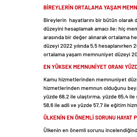
BİREYLERİN ORTALAMA YAŞAM MEMNU
Bireylerin hayatlarını bir bütün olara
düzeyini hesaplamak amacı ile; hiç mem
arasında bir değer alınarak ortalama 
düzeyi 2022 yılında 5,5 hesaplanırken 20
ortalama yaşam memnuniyet düzeyi 2023 
EN YÜKSEK MEMNUNİYET ORANI YÜZDE
Kamu hizmetlerinden memnuniyet düzeyl
hizmetlerinden memnun olduğunu beyan 
yüzde 68,2 ile ulaştırma, yüzde 65,4 ile
58,6 ile adli ve yüzde 57,7 ile eğitim h
ÜLKENİN EN ÖNEMLİ SORUNU HAYAT P
Ülkenin en önemli sorunu incelendiğinde; 