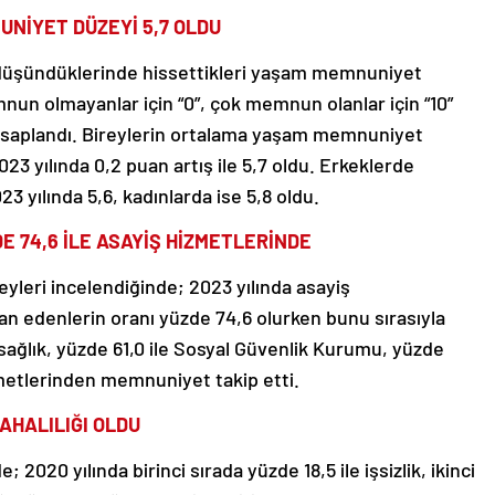
NİYET DÜZEYİ 5,7 OLDU
k düşündüklerinde hissettikleri yaşam memnuniyet
nun olmayanlar için “0”, çok memnun olanlar için “10”
hesaplandı. Bireylerin ortalama yaşam memnuniyet
23 yılında 0,2 puan artış ile 5,7 oldu. Erkeklerde
yılında 5,6, kadınlarda ise 5,8 oldu.
 74,6 İLE ASAYİŞ HİZMETLERİNDE
eri incelendiğinde; 2023 yılında asayiş
edenlerin oranı yüzde 74,6 olurken bunu sırasıyla
 sağlık, yüzde 61,0 ile Sosyal Güvenlik Kurumu, yüzde
izmetlerinden memnuniyet takip etti.
AHALILIĞI OLDU
2020 yılında birinci sırada yüzde 18,5 ile işsizlik, ikinci