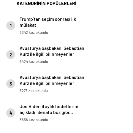
KATEGORİNİN POPÜLERLERİ
Trump’tan seçim sonrası ilk
mülakat
1
8342 kez okundu
Avusturya başbakanı Sebastian
Kurz ile ilgili bilinmeyenler
2
5424 kez okundu
Avusturya başbakanı Sebastian
Kurz ile ilgili bilinmeyenler
3
5275 kez okundu
Joe Biden 6 aylık hedeflerini
açıkladı. Senato buz gibi…
4
3658 kez okundu