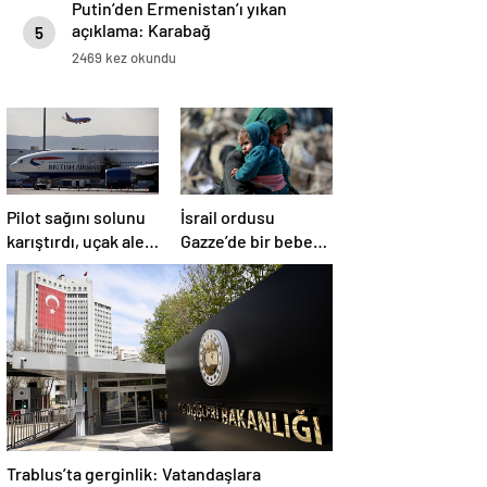
Putin’den Ermenistan’ı yıkan
açıklama: Karabağ
5
Azerbaycan’ın ayrılmaz bir
2469 kez okundu
parçasıdır!
Pilot sağını solunu
İsrail ordusu
karıştırdı, uçak alev
Gazze’de bir bebek
aldı
daha öldürdü
Trablus’ta gerginlik: Vatandaşlara