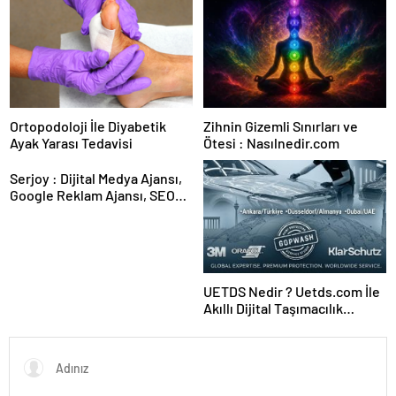
Ortopodoloji İle Diyabetik
Zihnin Gizemli Sınırları ve
Ayak Yarası Tedavisi
Ötesi : Nasılnedir.com
Serjoy : Dijital Medya Ajansı,
Google Reklam Ajansı, SEO
Ajansı ve Web Tasarım Ajansı
UETDS Nedir ? Uetds.com İle
Akıllı Dijital Taşımacılık
Yazılımı