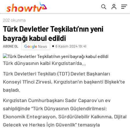
202 okunma
Türk Devletler Teşkilatı’nın yeni
bayrağı kabul edildi
6 Kasım 2024 19:41
ABONE OL
News
Türk dünyasının kalbi Kırgızistan’da…
Türk Devletleri Teşkilatı (TDT) Devlet Başkanları
Konseyi 11’inci Zirvesi, Kırgızistan’ın başkenti Bişkek’te
başladı.
Kırgızistan Cumhurbaşkanı Sadır Caparov`un ev
sahipliğinde “Türk Dünyasının Güçlendirilmesi:
Ekonomik Entegrasyon, Sürdürülebilir Kalkınma, Dijital
Gelecek ve Herkes İçin Güvenlik” temasıyla