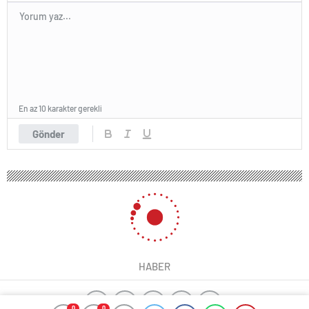
En az 10 karakter gerekli
Gönder
HABER
0
0