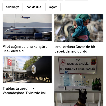
Kolombiya
son dakika
Yaşam
Pilot sağını solunu karıştırdı,
İsrail ordusu Gazze’de bir
uçak alev aldı
bebek daha öldürdü
Trablus’ta gerginlik:
Vatandaşlara “Evinizde kalın”
çağrısı