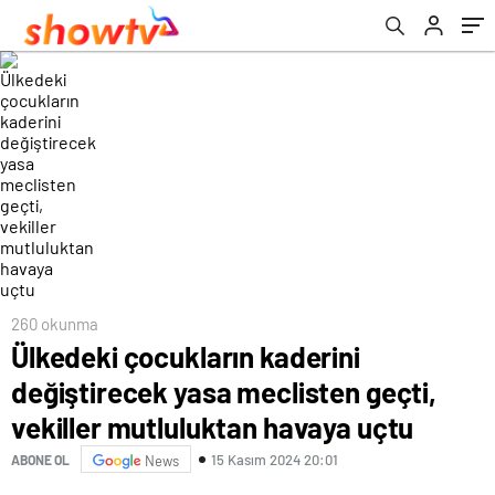
havaya uçtu
260 okunma
Ülkedeki çocukların kaderini
değiştirecek yasa meclisten geçti,
vekiller mutluluktan havaya uçtu
15 Kasım 2024 20:01
ABONE OL
News