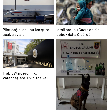
Pilot sağını solunu karıştırdı,
İsrail ordusu Gazze’de bir
uçak alev aldı
bebek daha öldürdü
Trablus’ta gerginlik:
Vatandaşlara “Evinizde kalın”
çağrısı