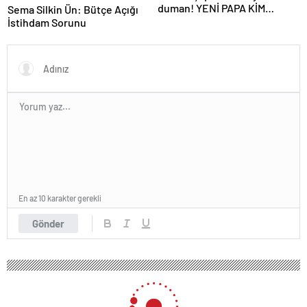
duman! YENİ PAPA KİM
Sema Silkin Ün: Bütçe Açığı
OLACAK?
İstihdam Sorunu
En az 10 karakter gerekli
Gönder