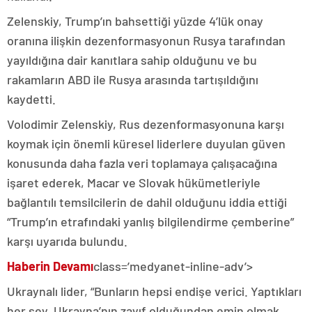
Zelenskiy, Trump’ın bahsettiği yüzde 4’lük onay
oranına ilişkin dezenformasyonun Rusya tarafından
yayıldığına dair kanıtlara sahip olduğunu ve bu
rakamların ABD ile Rusya arasında tartışıldığını
kaydetti.
Volodimir Zelenskiy, Rus dezenformasyonuna karşı
koymak için önemli küresel liderlere duyulan güven
konusunda daha fazla veri toplamaya çalışacağına
işaret ederek, Macar ve Slovak hükümetleriyle
bağlantılı temsilcilerin de dahil olduğunu iddia ettiği
“Trump’ın etrafındaki yanlış bilgilendirme çemberine”
karşı uyarıda bulundu.
Haberin Devamı
class=’medyanet-inline-adv’>
Ukraynalı lider, “Bunların hepsi endişe verici. Yaptıkları
her şey, Ukrayna’nın zayıf olduğundan emin olmak