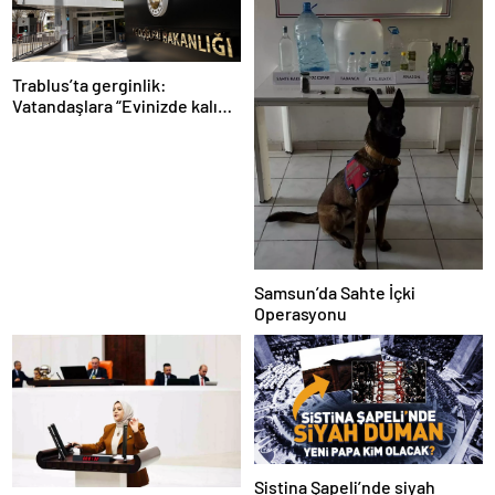
Trablus’ta gerginlik:
Vatandaşlara “Evinizde kalın”
çağrısı
Samsun’da Sahte İçki
Operasyonu
Sistina Şapeli’nde siyah