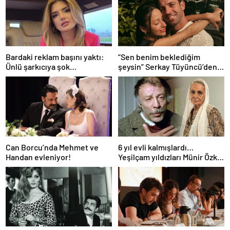
Bardaki reklam başını yaktı:
“Sen benim beklediğim
Ünlü şarkıcıya şok
şeysin” Serkay Tüyüncü’den
soruşturma! Haberim yoktu…
Zeynep Bastık’a aşk dolu 1. yıl
kutlaması!
Can Borcu’nda Mehmet ve
6 yıl evli kalmışlardı…
Handan evleniyor!
Yeşilçam yıldızları Münir Özkul
ile Suna Selen’in kızları da
ünlü çıktı!