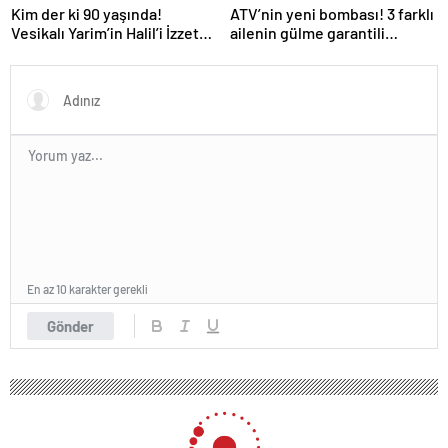
Kim der ki 90 yaşında!
ATV’nin yeni bombası! 3 farklı
Vesikalı Yarim’in Halil’i İzzet
ailenin gülme garantili
Günay’ın son hali gündem
hikayesi: “Aile Saadeti!”
oldu!
En az 10 karakter gerekli
Gönder
240 okunma