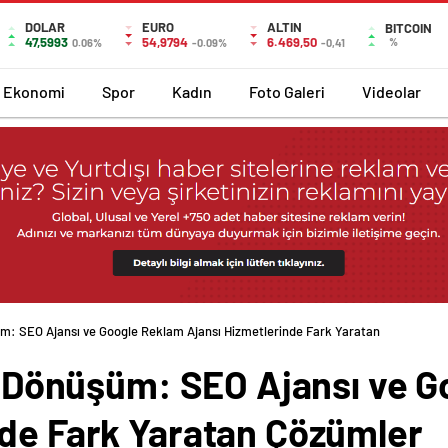
DOLAR
EURO
ALTIN
BITCOIN
47,5993
54,9794
6.469,50
%
0.06%
-0.09%
-0,41
Ekonomi
Spor
Kadın
Foto Galeri
Videolar
şüm: SEO Ajansı ve Google Reklam Ajansı Hizmetlerinde Fark Yaratan
al Dönüşüm: SEO Ajansı ve 
nde Fark Yaratan Çözümler