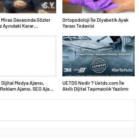
ık Miras Davasında Gözler
Ortopodoloji İle Diyabetik Ayak
 Ayındaki Karar
Yarası Tedavisi
sına Çevrildi
UETDS Nedir ? Uetds.com İle
Reklam Ajansı, SEO Ajansı
Akıllı Dijital Taşımacılık Yazılımı
Tasarım Ajansı