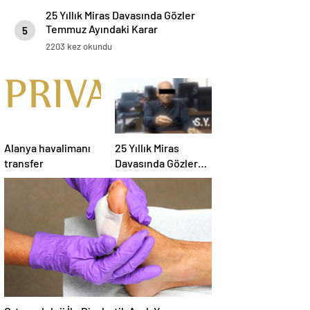
25 Yıllık Miras Davasında Gözler
Temmuz Ayındaki Karar
5
Duruşmasına Çevrildi
2203 kez okundu
Alanya havalimanı
25 Yıllık Miras
transfer
Davasında Gözler
Temmuz Ayındaki
Karar Duruşmasına
Çevrildi