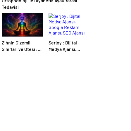
Ortopodoloji İle Diyabetik Ayak Yarası
Tedavisi
Zihnin Gizemli
Serjoy : Dijital
Sınırları ve Ötesi :
Medya Ajansı,
Nasılnedir.com
Google Reklam
Ajansı, SEO Ajansı
ve Web Tasarım
Ajansı