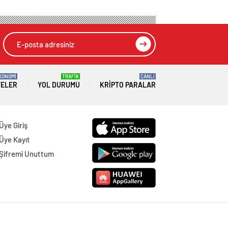
KONOMİ
TRAFİK
CANLI
TELER
YOL DURUMU
KRIPTO PARALAR
Üye Giriş
Üye Kayıt
Şifremi Unuttum