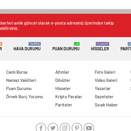
berleri anlık güncel olarak e-posta adresiniz üzerinden takip
ebilirsiniz.
K
TAHMİNİ
LİG
EKONOMİ
E
R
HAVA DURUMU
PUAN DURUMU
HISSELER
PARI
Canlı Borsa
Altınlar
Foto Galeri
Namaz Vakitleri
Dövizler
Video Galeri
Puan Durumu
Hisseler
Yazarlar
Örnek Burç Yorumu
Kripto Paralar
Gazeteler
Pariteler
Sıcak Haber