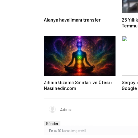
Alanya havalimanı transfer
25 Yıll
Temmuz
Duruşma
Zihnin Gizemli Sınırları ve Ötesi :
Serjoy : Dijital Medya Ajansı,
Nasılnedir.com
Google 
ve Web 
Gönder
En az 10 karakter gerekli