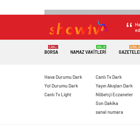
Ha
ed
CANLI
ANLIK
GÜNLÜ
BORSA
NAMAZ VAKITLERI
GAZETELE
Hava Durumu Dark
Canlı Tv Dark
Yol Durumu Dark
Yayın Akışları Dark
Canlı Tv Light
Nöbetçi Eczaneler
Son Dakika
sanal numara