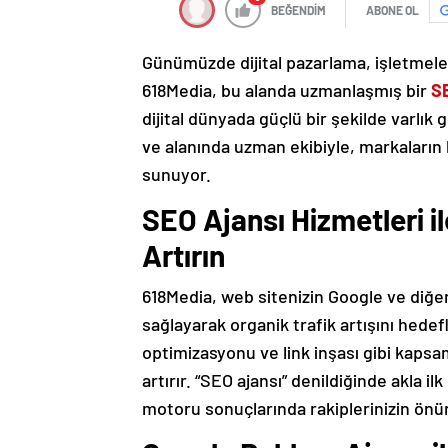
BEĞENDİM
ABONE OL
Günümüzde dijital pazarlama, işletmeler
618Media, bu alanda uzmanlaşmış bir
S
dijital dünyada güçlü bir şekilde varlık 
ve alanında uzman ekibiyle, markaların 
sunuyor.
SEO Ajansı Hizmetleri 
Artırın
618Media, web sitenizin Google ve diğe
sağlayarak organik trafik artışını hedef
optimizasyonu ve link inşası gibi kapsa
artırır. “SEO ajansı” denildiğinde akla i
motoru sonuçlarında rakiplerinizin önün