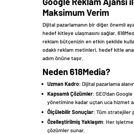
Google Reklam Ajansı i
Maksimum Verim
Dijital pazarlamanın bir diğer önemli ay
hedef kitleye ulaşmasını sağlar. 618Med
reklam bütçenizin en etkin şekilde kul
odaklı reklam metinleri, hedef kitle anal
adım önüne taşır.
Neden 618Media?
Uzman Kadro
: Dijital pazarlama alanı
Kapsamlı Çözümler
: SEO’dan Google 
yönetimine kadar uçtan uca hizmet alı
Ölçülebilir Sonuçlar
: Tüm stratejiler
Özelleştirilmiş Yaklaşım
: Her işletme
çözümler sunar.