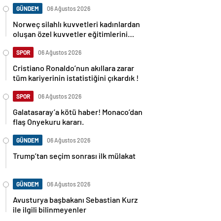
GÜNDEM
06 Ağustos 2026
Norweç silahlı kuvvetleri kadınlardan
oluşan özel kuvvetler eğitimlerini
başlattı.
SPOR
06 Ağustos 2026
Cristiano Ronaldo’nun akıllara zarar
tüm kariyerinin istatistiğini çıkardık !
SPOR
06 Ağustos 2026
Galatasaray’a kötü haber! Monaco’dan
flaş Onyekuru kararı.
GÜNDEM
06 Ağustos 2026
Trump’tan seçim sonrası ilk mülakat
GÜNDEM
06 Ağustos 2026
Avusturya başbakanı Sebastian Kurz
ile ilgili bilinmeyenler