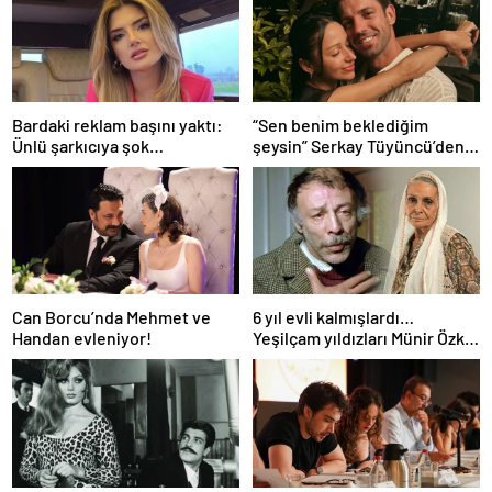
Bardaki reklam başını yaktı:
“Sen benim beklediğim
Ünlü şarkıcıya şok
şeysin” Serkay Tüyüncü’den
soruşturma! Haberim yoktu…
Zeynep Bastık’a aşk dolu 1. yıl
kutlaması!
Can Borcu’nda Mehmet ve
6 yıl evli kalmışlardı…
Handan evleniyor!
Yeşilçam yıldızları Münir Özkul
ile Suna Selen’in kızları da
ünlü çıktı!