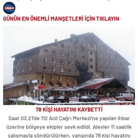
GÜNÜN EN ÖNEMLİ MANŞETLERİ İÇİN TIKLAYIN
78 KİŞİ HAYATINI KAYBETTİ
Saat 03.21’de 112 Acil Çağrı Merkezi’ne yapılan ihbar
üzerine bölgeye ekipler sevk edildi. Alevler 11 saatlik
çalışmayla söndürülürken, yangında 78 kişi hayatını