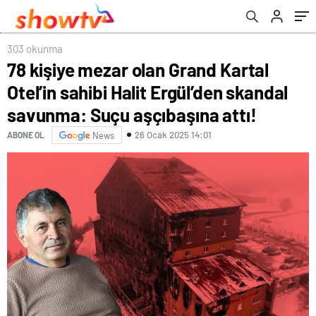
Suçu aşçıbaşına attı!
303 okunma
78 kişiye mezar olan Grand Kartal
Otel’in sahibi Halit Ergül’den skandal
savunma: Suçu aşçıbaşına attı!
26 Ocak 2025 14:01
ABONE OL
News