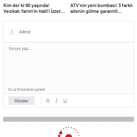
Kim der ki 90 yaşında!
ATV’nin yeni bombası! 3 farklı
Vesikalı Yarim’in Halil’i İzzet
ailenin gülme garantili
Günay’ın son hali gündem
hikayesi: “Aile Saadeti!”
oldu!
En az 10 karakter gerekli
Gönder