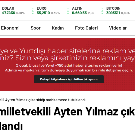
DOLAR
EURO
ALTIN
BITCOIN
47,7436
55,2510
6.660,55
3093311
0.18%
0.32%
2,59
0,80%
Ekonomi
Spor
Kadın
Foto Galeri
Videolar
ili Ayten Yılmaz çıkarıldığı mahkemece tutuklandı
lletvekili Ayten Yılmaz çıka
andı