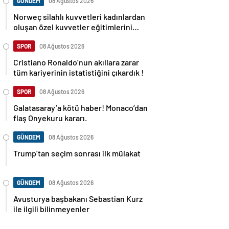
GÜNDEM
08 Ağustos 2026
Norweç silahlı kuvvetleri kadınlardan
oluşan özel kuvvetler eğitimlerini
başlattı.
SPOR
08 Ağustos 2026
Cristiano Ronaldo’nun akıllara zarar
tüm kariyerinin istatistiğini çıkardık !
SPOR
08 Ağustos 2026
Galatasaray’a kötü haber! Monaco’dan
flaş Onyekuru kararı.
GÜNDEM
08 Ağustos 2026
Trump’tan seçim sonrası ilk mülakat
GÜNDEM
08 Ağustos 2026
Avusturya başbakanı Sebastian Kurz
ile ilgili bilinmeyenler