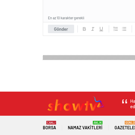
En az 10 karakter gerekli
Gönder
Show Tv Haber
Genel
Emniyet: 8 ilde çıkan olay
Emniyet: 8 ilde çık