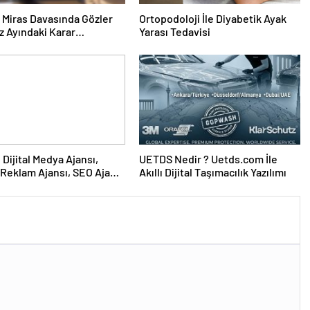
ık Miras Davasında Gözler
Ortopodoloji İle Diyabetik Ayak
 Ayındaki Karar
Yarası Tedavisi
sına Çevrildi
UETDS Nedir ? Uetds.com İle
Reklam Ajansı, SEO Ajansı
Akıllı Dijital Taşımacılık Yazılımı
Tasarım Ajansı