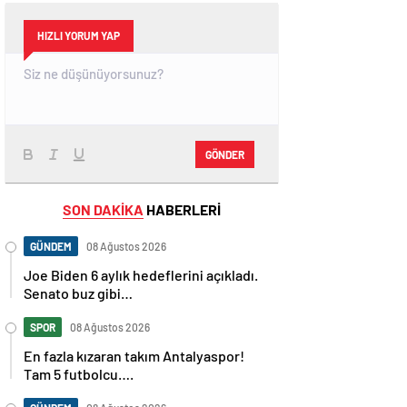
HIZLI YORUM YAP
GÖNDER
SON DAKİKA
HABERLERİ
GÜNDEM
08 Ağustos 2026
Joe Biden 6 aylık hedeflerini açıkladı.
Senato buz gibi…
SPOR
08 Ağustos 2026
En fazla kızaran takım Antalyaspor!
Tam 5 futbolcu….