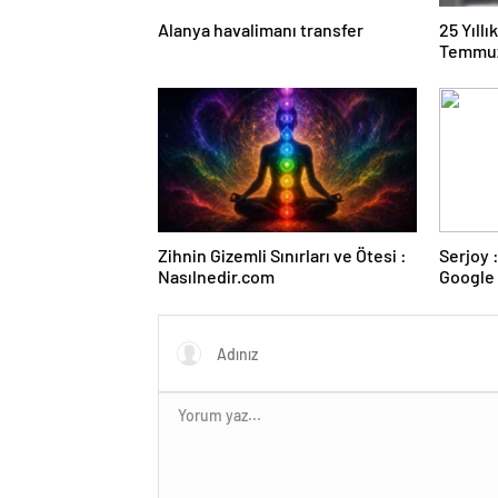
Alanya havalimanı transfer
25 Yıll
Temmuz
Duruşma
Zihnin Gizemli Sınırları ve Ötesi :
Serjoy : Dijital Medya Ajansı,
Nasılnedir.com
Google 
ve Web 