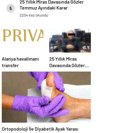
25 Yıllık Miras Davasında Gözler
Temmuz Ayındaki Karar
5
Duruşmasına Çevrildi
2204 kez okundu
Alanya havalimanı
25 Yıllık Miras
transfer
Davasında Gözler
Temmuz Ayındaki
Karar Duruşmasına
Çevrildi
Ortopodoloji İle Diyabetik Ayak Yarası