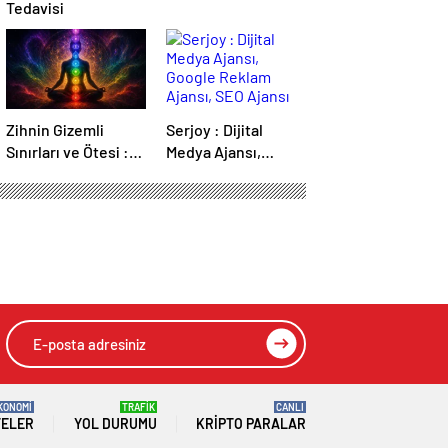
Tedavisi
Zihnin Gizemli
Serjoy : Dijital
Sınırları ve Ötesi :
Medya Ajansı,
Nasılnedir.com
Google Reklam
Ajansı, SEO Ajansı
ve Web Tasarım
Ajansı
ndı
HIZLI YORUM YAP