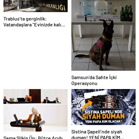
Trablus’ta gerginlik:
Vatandaşlara “Evinizde kalın”
çağrısı
Samsun’da Sahte İçki
Operasyonu
Sistina Şapeli’nde siyah
duman! YENİ PAPA KİM
Sema Silkin Ün: Bütçe Açığı