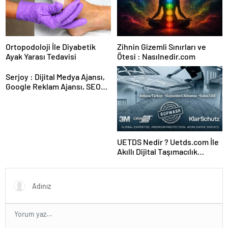
Ortopodoloji İle Diyabetik
Zihnin Gizemli Sınırları ve
Ayak Yarası Tedavisi
Ötesi : Nasılnedir.com
Serjoy : Dijital Medya Ajansı,
Google Reklam Ajansı, SEO
Ajansı ve Web Tasarım Ajansı
UETDS Nedir ? Uetds.com İle
Akıllı Dijital Taşımacılık
Yazılımı