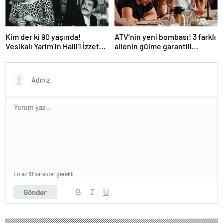
Kim der ki 90 yaşında!
ATV’nin yeni bombası! 3 farklı
Vesikalı Yarim’in Halil’i İzzet
ailenin gülme garantili
Günay’ın son hali gündem
hikayesi: “Aile Saadeti!”
oldu!
En az 10 karakter gerekli
Gönder