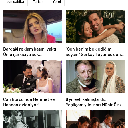
son dakika
Turizm
Yerel
Bardaki reklam başını yaktı:
“Sen benim beklediğim
Ünlü şarkıcıya şok
şeysin” Serkay Tüyüncü’den
soruşturma! Haberim yoktu…
Zeynep Bastık’a aşk dolu 1. yıl
kutlaması!
Can Borcu’nda Mehmet ve
6 yıl evli kalmışlardı…
Handan evleniyor!
Yeşilçam yıldızları Münir Özkul
ile Suna Selen’in kızları da
ünlü çıktı!