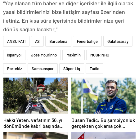
“Yayınlanan tüm haber ve diğer içerikler ile ilgili olarak
yasal bildirimlerinizi bize iletişim sayfası üzerinden
iletiniz. En kısa süre içerisinde bildirimlerinize geri
dönüş sağlanılacaktır.”
ANSU FATI
AS
Barcelona
Fenerbahçe
Galatasaray
İspanyol
Jose Mourinho
Maximin
MOURINHO
Portekiz
Samsunspor
Süper Lig
Tadic
Hakkı Yeten, vefatının 36. yıl
Dusan Tadic: Bu şampiyonluk
dönümünde kabri başında
gerçekten çok ama çok
anıldı
önemli