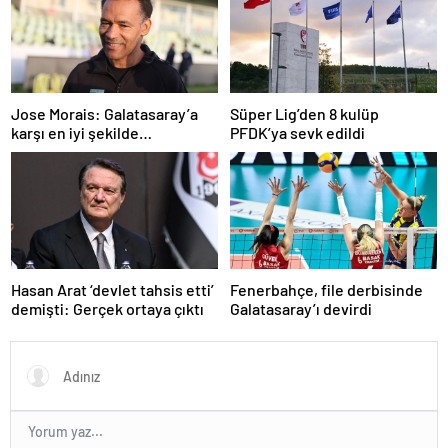
Jose Morais: Galatasaray’a
Süper Lig’den 8 kulüp
karşı en iyi şekilde
PFDK’ya sevk edildi
hazırlanmamız lazım
Hasan Arat ‘devlet tahsis etti’
Fenerbahçe, file derbisinde
demişti: Gerçek ortaya çıktı
Galatasaray’ı devirdi