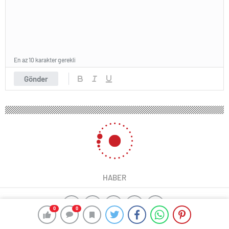
En az 10 karakter gerekli
Gönder
HABER
0
0
yangın algılama sistemleri