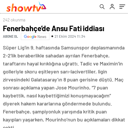
242 okunma
Fenerbahçe’de Ansu Fati iddiası
21 Ekim 2024 11:34
ABONE OL
News
Süper Lig’in 9. haftasında Samsunspor deplasmanında
2-2’lik beraberlikle sahadan ayrılan Fenerbahçe,
taraftarını hayal kırıklığına uğrattı. Tadic ve Maximin’in
golleriyle skoru eşitleyen sarı-lacivertliler, ligin
zirvesindeki Galatasaray’ın 8 puan gerisine düştü. Maç
sonrası açıklama yapan Jose Mourinho, “7 puan
kaybettik, nasıl kaybettiğimizi konuşmayacağım”
diyerek hakem kararlarına göndermede bulundu.
Fenerbahçe, şampiyonluk yarışında kritik puan
kayıpları yaşarken, Mourinho’nun bu açıklamaları dikkat
çekti.