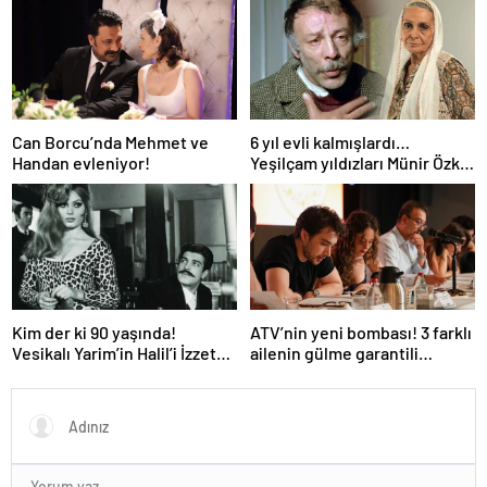
kutlaması!
Can Borcu’nda Mehmet ve
6 yıl evli kalmışlardı…
Handan evleniyor!
Yeşilçam yıldızları Münir Özkul
ile Suna Selen’in kızları da
ünlü çıktı!
Kim der ki 90 yaşında!
ATV’nin yeni bombası! 3 farklı
Vesikalı Yarim’in Halil’i İzzet
ailenin gülme garantili
Günay’ın son hali gündem
hikayesi: “Aile Saadeti!”
oldu!