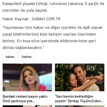
Kalaşnikof piyade tüfeği, ruhsatsız tabanca, 5 şarjör ile
mermiler de yola saçıldı.
Haber Kaynak : SABAH.COM.TR
“Yayınlanan tüm haber ve diğer içerikler ile ilgili olarak
yasal bildirimlerinizi bize iletişim sayfası üzerinden
iletiniz. En kısa süre içerisinde bildirimlerinize geri
dönüş sağlanılacaktır.”
Adana
Seyhan
Bardaki reklam başını yaktı:
“Sen benim beklediğim
Ünlü şarkıcıya şok
şeysin” Serkay Tüyüncü’den
soruşturma! Haberim yoktu…
Zeynep Bastık’a aşk dolu 1. yıl