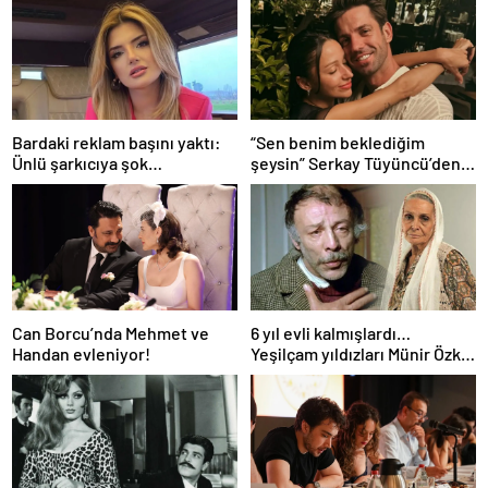
Bardaki reklam başını yaktı:
“Sen benim beklediğim
Ünlü şarkıcıya şok
şeysin” Serkay Tüyüncü’den
soruşturma! Haberim yoktu…
Zeynep Bastık’a aşk dolu 1. yıl
kutlaması!
Can Borcu’nda Mehmet ve
6 yıl evli kalmışlardı…
Handan evleniyor!
Yeşilçam yıldızları Münir Özkul
ile Suna Selen’in kızları da
ünlü çıktı!