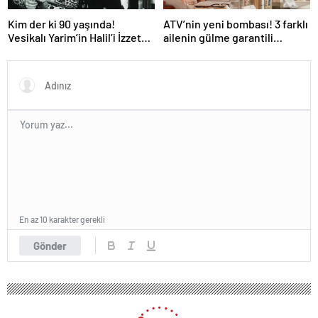
Kim der ki 90 yaşında!
ATV’nin yeni bombası! 3 farklı
Vesikalı Yarim’in Halil’i İzzet
ailenin gülme garantili
Günay’ın son hali gündem
hikayesi: “Aile Saadeti!”
oldu!
En az 10 karakter gerekli
Gönder