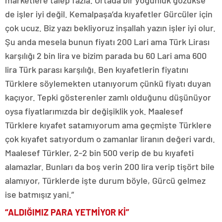
marketlere talep fazla. Ortada bir yoğunluk gözükse
de işler iyi değil. Kemalpaşa’da kıyafetler Gürcüler için
çok ucuz. Biz yazı bekliyoruz inşallah yazın işler iyi olur.
Şu anda mesela bunun fiyatı 200 Lari ama Türk Lirası
karşılığı 2 bin lira ve bizim parada bu 60 Lari ama 600
lira Türk parası karşılığı. Ben kıyafetlerin fiyatını
Türklere söylemekten utanıyorum çünkü fiyatı duyan
kaçıyor. Tepki gösterenler zamlı olduğunu düşünüyor
oysa fiyatlarımızda bir değişiklik yok. Maalesef
Türklere kıyafet satamıyorum ama geçmişte Türklere
çok kıyafet satıyordum o zamanlar liranın değeri vardı.
Maalesef Türkler, 2-2 bin 500 verip de bu kıyafeti
alamazlar. Bunları da boş verin 200 lira verip tişört bile
alamıyor, Türklerde işte durum böyle, Gürcü gelmez
ise batmışız yani.”
“ALDIĞIMIZ PARA YETMİYOR Kİ”