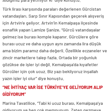
Aldığımız para yetmiyor ki” diye konuştu.
Türk lirası karşısında paraları değerlenen Gürcistan
vatandaşları, Sarp Sınır Kapısından geçerek alışveriş
için Artvin’e geliyor. Artvin’in Kemalpaşa ilçesinde
esnaflık yapan Lamize Şanize, “Gürcü vatandaşalar
gelmez ise burası komple kapanır. Gürcülere göre
burası ucuz ve daha uygun aynı zamanda lira düşük
ama bizim paramız daha değerli. Özellikle eczaneler ve
zincir marketlere talep fazla. Ortada bir yoğunluk
gözükse de işler iyi değil. Kemalpaşa’da kıyafetler
Gürcüler için çok ucuz. Biz yazı bekliyoruz inşallah
yazın işler iyi olur” diye konuştu.
“NE İHTİYAÇ VAR İSE TÜRKİYE’YE GELİYORUM ALIP
GİDİYORUM”
Marina Tavatilice, “Tabi ki ucuz burası, Kemalpaşa’ya
gidiyorum ve ben çok memnunum. Zaten gezmeye