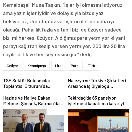
Kemalpaşalı Musa Taşkın, “İşler iyi olmasını istiyoruz
ama yazın işler iyidir ve dolayısıyla bizde yazı
bekliyoruz. Umudumuz var işlerin ileride daha iyi
olacağı. Pahalılık fazla ve tabii bizi de üzüyor sadece
bizi mi herkesi üzüyor. Aldığımız para yetmiyor ki yani
parayı kağıttan kesip versen yetmiyor, 200 lira 20 lira
sayılır artık ve her şey eskisi gibi” dedi.
Geliyor
Kemalpaşa
Lira
Para
Türk
TSE Sektör Buluşmaları
Malezya ve Türkiye Şirketleri
Toplantısı Erzurum’da
Arasında İş Diyaloğu
Gerçekleştirildi
Toplantısı Gerçekleştirildi
Hazine ve Maliye Bakanı
Tekirdağ’da 63 pansiyon
Mehmet Şimşek, Batman’da
işletmesi kapatılma kararıyla
medikal malzeme üretimi
karşı karşıya
yapacak bir fabrikanın
açılışını gerçekleştirdi