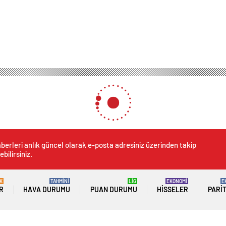
berleri anlık güncel olarak e-posta adresiniz üzerinden takip
ebilirsiniz.
K
TAHMİNİ
LİG
EKONOMİ
E
R
HAVA DURUMU
PUAN DURUMU
HISSELER
PARI