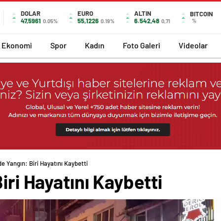
DOLAR
EURO
ALTIN
BITCOIN
47,5961
55,1226
6.542,48
%
0.05%
0.19%
0,71
Ekonomi
Spor
Kadın
Foto Galeri
Videolar
de Yangın: Biri Hayatını Kaybetti
iri Hayatını Kaybetti