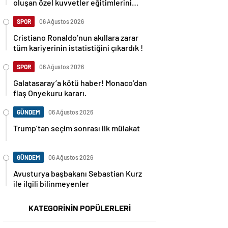
oluşan özel kuvvetler eğitimlerini
başlattı.
SPOR
06 Ağustos 2026
Cristiano Ronaldo’nun akıllara zarar
tüm kariyerinin istatistiğini çıkardık !
SPOR
06 Ağustos 2026
Galatasaray’a kötü haber! Monaco’dan
flaş Onyekuru kararı.
GÜNDEM
06 Ağustos 2026
Trump’tan seçim sonrası ilk mülakat
GÜNDEM
06 Ağustos 2026
Avusturya başbakanı Sebastian Kurz
ile ilgili bilinmeyenler
KATEGORİNİN POPÜLERLERİ