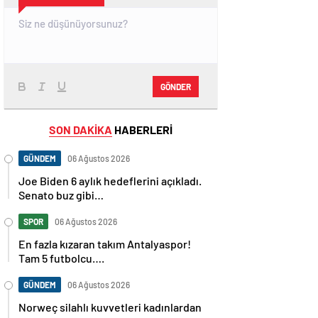
GÖNDER
SON DAKİKA
HABERLERİ
GÜNDEM
06 Ağustos 2026
Joe Biden 6 aylık hedeflerini açıkladı.
Senato buz gibi…
SPOR
06 Ağustos 2026
En fazla kızaran takım Antalyaspor!
Tam 5 futbolcu….
GÜNDEM
06 Ağustos 2026
Norweç silahlı kuvvetleri kadınlardan