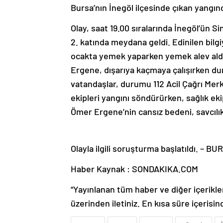
Bursa’nın İnegöl ilçesinde çıkan yangınd
Olay, saat 19.00 sıralarında İnegöl’ün S
2. katında meydana geldi. Edinilen bilg
ocakta yemek yaparken yemek alev ald
Ergene, dışarıya kaçmaya çalışırken du
vatandaşlar, durumu 112 Acil Çağrı Merke
ekipleri yangını söndürürken, sağlık eki
Ömer Ergene’nin cansız bedeni, savcılık
Olayla ilgili soruşturma başlatıldı. – BU
Haber Kaynak : SONDAKIKA.COM
“Yayınlanan tüm haber ve diğer içerikler i
üzerinden iletiniz. En kısa süre içerisin