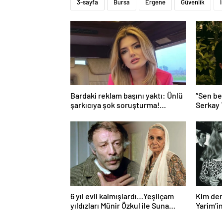
3-sayfa
Bursa
Ergene
Güvenlik
Bardaki reklam başını yaktı: Ünlü
“Sen be
şarkıcıya şok soruşturma!
Serkay
Haberim yoktu…
Bastık’a
6 yıl evli kalmışlardı…Yeşilçam
Kim der
yıldızları Münir Özkul ile Suna
Yarim’in
Selen’in kızları da ünlü çıktı!
hali gü