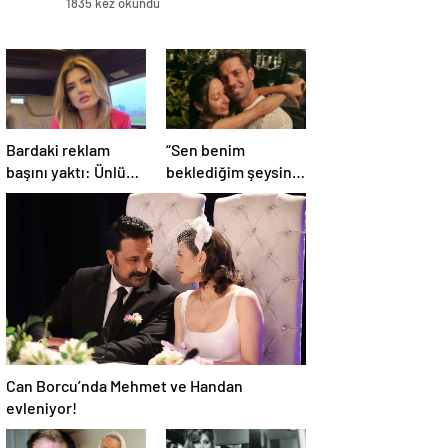
1835 kez okundu
Bardaki reklam
“Sen benim
başını yaktı: Ünlü
beklediğim şeysin”
şarkıcıya şok
Serkay Tüyüncü’den
soruşturma!
Zeynep Bastık’a aşk
Haberim yoktu…
dolu 1. yıl kutlaması!
Can Borcu’nda Mehmet ve Handan
evleniyor!