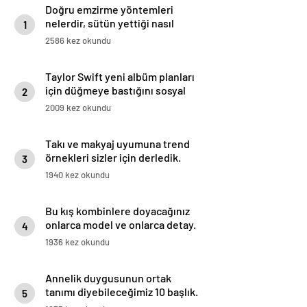
Doğru emzirme yöntemleri
nelerdir, sütün yettiği nasıl
1
anlaşılır?
2586 kez okundu
Taylor Swift yeni albüm planları
için düğmeye bastığını sosyal
2
medyadan duyurdu!
2009 kez okundu
Takı ve makyaj uyumuna trend
örnekleri sizler için derledik.
3
1940 kez okundu
Bu kış kombinlere doyacağınız
onlarca model ve onlarca detay.
4
1936 kez okundu
Annelik duygusunun ortak
tanımı diyebileceğimiz 10 başlık.
5