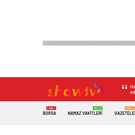
Ha
ed
CANLI
ANLIK
GÜNLÜ
BORSA
NAMAZ VAKITLERI
GAZETELE