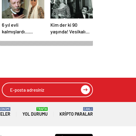
6 yıl evli
Kim der ki 90
kalmışlardı…
yaşında! Vesikalı
Yeşilçam yıldızları
Yarim’in Halil’i İzzet
Münir Özkul ile Suna
Günay’ın son hali
Selen’in kızları da
gündem oldu!
ünlü çıktı!
KONOMİ
TRAFİK
CANLI
TELER
YOL DURUMU
KRIPTO PARALAR