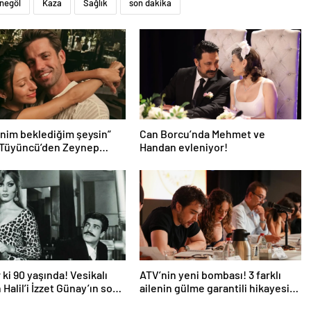
İnegöl
Kaza
Sağlık
son dakika
nim beklediğim şeysin”
Can Borcu’nda Mehmet ve
 Tüyüncü’den Zeynep
Handan evleniyor!
 aşk dolu 1. yıl kutlaması!
 ki 90 yaşında! Vesikalı
ATV’nin yeni bombası! 3 farklı
 Halil’i İzzet Günay’ın son
ailenin gülme garantili hikayesi:
ndem oldu!
“Aile Saadeti!”