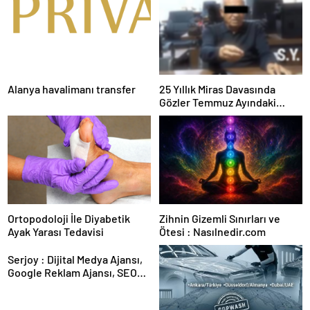
Alanya havalimanı transfer
25 Yıllık Miras Davasında
Gözler Temmuz Ayındaki
Karar Duruşmasına Çevrildi
Ortopodoloji İle Diyabetik
Zihnin Gizemli Sınırları ve
Ayak Yarası Tedavisi
Ötesi : Nasılnedir.com
Serjoy : Dijital Medya Ajansı,
Google Reklam Ajansı, SEO
Ajansı ve Web Tasarım Ajansı