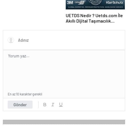
UETDS Nedir ? Uetds.com İle
Akıllı Dijital Taşımacılık
Yazılımı
En az 10 karakter gerekli
Gönder