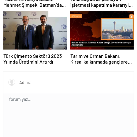
Mehmet Şimşek, Batman’da
işletmesi kapatılma kararıyla
medikal malzeme üretimi
karşı karşıya
yapacak bir fabrikanın
açılışını gerçekleştirdi
Türk Çimento Sektörü 2023
Tarım ve Orman Bakanı:
Yılında Üretimini Artırdı
Kırsal kalkınmada gençlere
ve kadınlara pozitif ayrımcılık
yapıyoruz