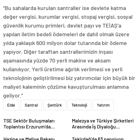
“Bu sahalarda kurulan santraller ise devlete katma
değer vergisi, kurumlar vergisi, stopaj vergisi, sosyal
güvenlik kurumu primleri, devlet payı ve TEİAŞ’a
yapılan iletim bedeli ödemeleri de dahil olmak üzere
yılda yaklaşık 600 milyon dolar tutarında bir ödeme
yapıyor. Diğer taraftan santrallerimizin inşası
aşamasında yüzde 70 yerli makine ve aksam
kullanılıyor. Yerli üretime ağırlık verilmesi ve yerli
teknolojinin geliştirilmesi biz yatırımcılar için büyük bir
maliyet kaleminin çözüme kavuşturulması anlamına
geliyor.”
Elde
Santral
Şentürk
Teknoloji
Yatırım
TSE Sektör Buluşmaları
Malezya ve Türkiye Şirketleri
Toplantısı Erzurum’da
Arasında İş Diyaloğu
Gerçekleştirildi
Toplantısı Gerçekleştirildi
Hazine ve Maliye Bakanı
Tekirdağ’da 63 pansiyon