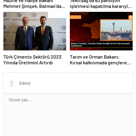
Hazine ve Maliye Bakanı
Tekirdağ’da 63 pansiyon
Mehmet Şimşek, Batman’da
işletmesi kapatılma kararıyla
medikal malzeme üretimi
karşı karşıya
yapacak bir fabrikanın
açılışını gerçekleştirdi
Türk Çimento Sektörü 2023
Tarım ve Orman Bakanı:
Yılında Üretimini Artırdı
Kırsal kalkınmada gençlere
ve kadınlara pozitif ayrımcılık
yapıyoruz