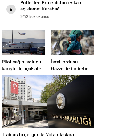
Putin’den Ermenistan’ı yıkan
açıklama: Karabağ
5
Azerbaycan’ın ayrılmaz bir
2472 kez okundu
parçasıdır!
Pilot sağını solunu
İsrail ordusu
karıştırdı, uçak alev
Gazze’de bir bebek
aldı
daha öldürdü
Trablus’ta gerginlik: Vatandaşlara