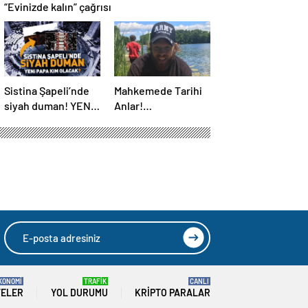
“Evinizde kalın” çağrısı
Sistina Şapeli’nde
Mahkemede Tarihi
siyah duman! YENİ
Anlar!
PAPA KİM OLACAK?
Öldürüldükten 4 Yıl
Sonra, Katiline
Yapay Zeka ile
Seslendi…
KONOMİ
TRAFİK
CANLI
TELER
YOL DURUMU
KRIPTO PARALAR