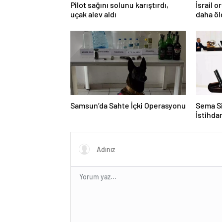
Pilot sağını solunu karıştırdı,
İsrail 
uçak alev aldı
daha ö
Samsun’da Sahte İçki Operasyonu
Sema Si
İstihd