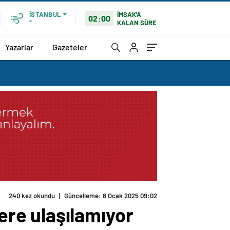
İMSAK'A
İSTANBUL
02:00
KALAN SÜRE
°
Yazarlar
Gazeteler
240 kez okundu
|
Güncelleme: 8 Ocak 2025 09:02
re ulaşılamıyor