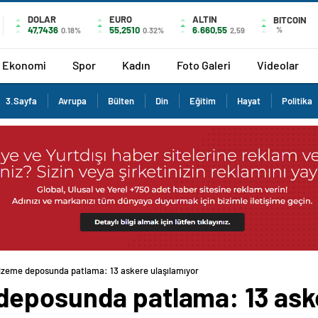
DOLAR
EURO
ALTIN
BITCOIN
47,7436
55,2510
6.660,55
%
0.18%
0.32%
2,59
Ekonomi
Spor
Kadın
Foto Galeri
Videolar
3.Sayfa
Avrupa
Bülten
Din
Eğitim
Hayat
Politika
zeme deposunda patlama: 13 askere ulaşılamıyor
eposunda patlama: 13 aske