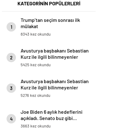
KATEGORİNİN POPÜLERLERİ
Trump’tan seçim sonrası ilk
mülakat
1
8343 kez okundu
Avusturya başbakanı Sebastian
Kurz ile ilgili bilinmeyenler
2
5425 kez okundu
Avusturya başbakanı Sebastian
Kurz ile ilgili bilinmeyenler
3
5276 kez okundu
Joe Biden 6 aylık hedeflerini
açıkladı. Senato buz gibi…
4
3663 kez okundu