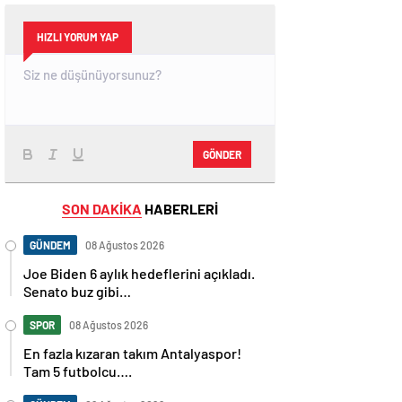
HIZLI YORUM YAP
GÖNDER
SON DAKİKA
HABERLERİ
GÜNDEM
08 Ağustos 2026
Joe Biden 6 aylık hedeflerini açıkladı.
Senato buz gibi…
SPOR
08 Ağustos 2026
En fazla kızaran takım Antalyaspor!
Tam 5 futbolcu….