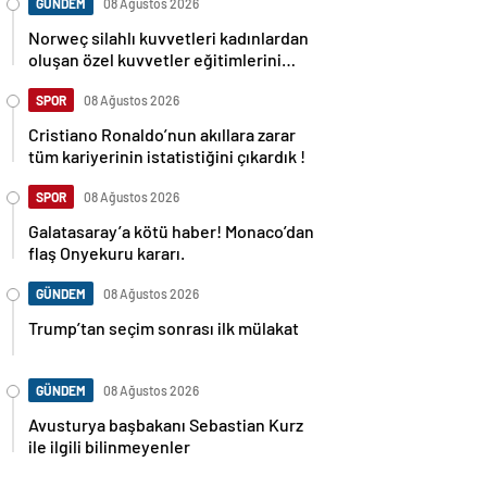
GÜNDEM
08 Ağustos 2026
Norweç silahlı kuvvetleri kadınlardan
oluşan özel kuvvetler eğitimlerini
başlattı.
SPOR
08 Ağustos 2026
Cristiano Ronaldo’nun akıllara zarar
tüm kariyerinin istatistiğini çıkardık !
SPOR
08 Ağustos 2026
Galatasaray’a kötü haber! Monaco’dan
flaş Onyekuru kararı.
GÜNDEM
08 Ağustos 2026
Trump’tan seçim sonrası ilk mülakat
GÜNDEM
08 Ağustos 2026
Avusturya başbakanı Sebastian Kurz
ile ilgili bilinmeyenler