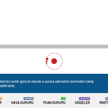
berleri anlık güncel olarak e-posta adresiniz üzerinden takip
ebilirsiniz.
K
TAHMİNİ
LİG
EKONOMİ
E
R
HAVA DURUMU
PUAN DURUMU
HISSELER
PARI