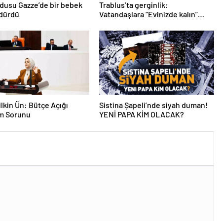
ordusu Gazze’de bir bebek
Trablus’ta gerginlik:
ldürdü
Vatandaşlara “Evinizde kalın”
çağrısı
lkin Ün: Bütçe Açığı
Sistina Şapeli’nde siyah duman!
am Sorunu
YENİ PAPA KİM OLACAK?