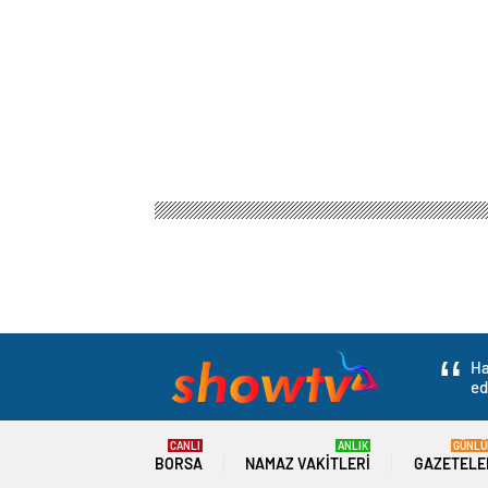
Ha
ed
CANLI
ANLIK
GÜNLÜ
BORSA
NAMAZ VAKITLERI
GAZETELE