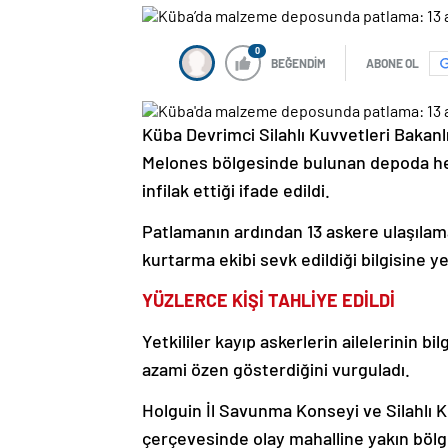
0
BEĞENDİM
ABONE OL
Küba Devrimci Silahlı Kuvvetleri Bakanl
Melones bölgesinde bulunan depoda he
infilak ettiği ifade edildi.
Patlamanın ardından 13 askere ulaşılam
kurtarma ekibi sevk edildiği bilgisine yer
YÜZLERCE KİŞİ TAHLİYE EDİLDİ
Yetkililer kayıp askerlerin ailelerinin bil
azami özen gösterdiğini vurguladı.
Holguin İl Savunma Konseyi ve Silahlı K
çerçevesinde olay mahalline yakın bölge