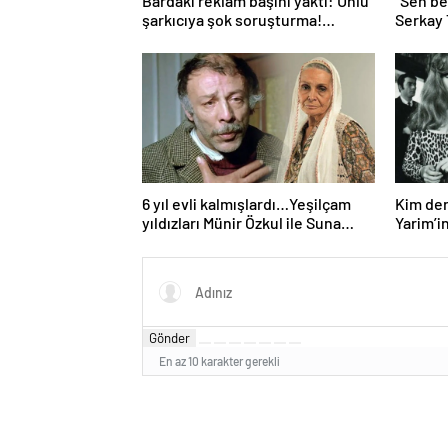
Bardaki reklam başını yaktı: Ünlü
“Sen be
şarkıcıya şok soruşturma!
Serkay
Haberim yoktu…
Bastık’a
6 yıl evli kalmışlardı…Yeşilçam
Kim der
yıldızları Münir Özkul ile Suna
Yarim’in
Selen’in kızları da ünlü çıktı!
hali gü
Gönder
En az 10 karakter gerekli