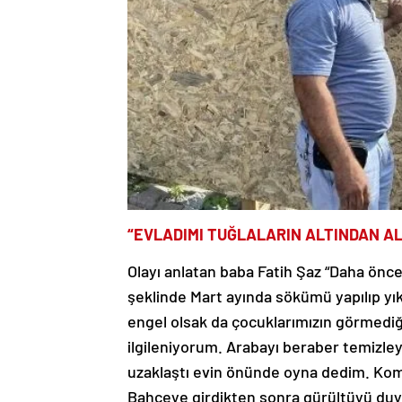
“EVLADIMI TUĞLALARIN ALTINDAN AL
Olayı anlatan baba Fatih Şaz “Daha önc
şeklinde Mart ayında sökümü yapılıp yı
engel olsak da çocuklarımızın görmediğ
ilgileniyorum. Arabayı beraber temizl
uzaklaştı evin önünde oyna dedim. Komş
Bahçeye girdikten sonra gürültüyü duy