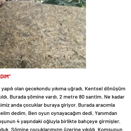
DIM”
e yapılı olan gecekondu yıkıma uğradı. Kentsel dönüşüm
kıldı. Burada şömine vardı. 2 metre 80 santim. Ne kadar
imiz anda çocuklar buraya giriyor. Burada aracımla
eyelim dedim. Ben oyun oynayacağım dedi. Yanımdan
unun 4 yaşındaki oğluyla birlikte bahçeye girmişler.
duk. Şömine çocuklarımızın üzerine yıkıldı. Komşunun