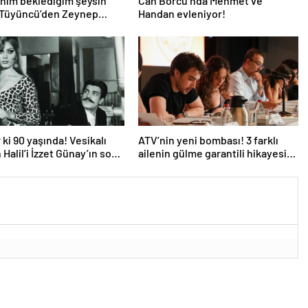
nim beklediğim şeysin”
Can Borcu’nda Mehmet ve
 Tüyüncü’den Zeynep
Handan evleniyor!
 aşk dolu 1. yıl kutlaması!
 ki 90 yaşında! Vesikalı
ATV’nin yeni bombası! 3 farklı
 Halil’i İzzet Günay’ın son
ailenin gülme garantili hikayesi:
ndem oldu!
“Aile Saadeti!”