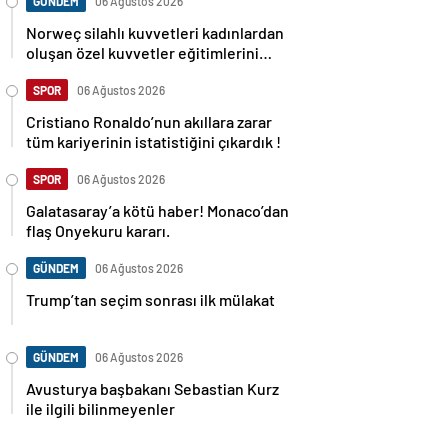
GÜNDEM
06 Ağustos 2026
Norweç silahlı kuvvetleri kadınlardan
oluşan özel kuvvetler eğitimlerini
başlattı.
SPOR
06 Ağustos 2026
Cristiano Ronaldo’nun akıllara zarar
tüm kariyerinin istatistiğini çıkardık !
SPOR
06 Ağustos 2026
Galatasaray’a kötü haber! Monaco’dan
flaş Onyekuru kararı.
GÜNDEM
06 Ağustos 2026
Trump’tan seçim sonrası ilk mülakat
GÜNDEM
06 Ağustos 2026
Avusturya başbakanı Sebastian Kurz
ile ilgili bilinmeyenler