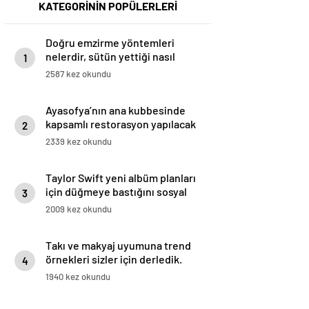
KATEGORİNİN POPÜLERLERİ
Doğru emzirme yöntemleri
nelerdir, sütün yettiği nasıl
1
anlaşılır?
2587 kez okundu
Ayasofya’nın ana kubbesinde
kapsamlı restorasyon yapılacak
2
2339 kez okundu
Taylor Swift yeni albüm planları
için düğmeye bastığını sosyal
3
medyadan duyurdu!
2009 kez okundu
Takı ve makyaj uyumuna trend
örnekleri sizler için derledik.
4
1940 kez okundu