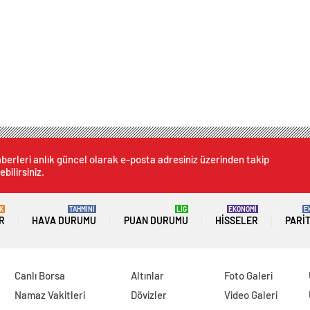
berleri anlık güncel olarak e-posta adresiniz üzerinden takip
ebilirsiniz.
K
TAHMİNİ
LİG
EKONOMİ
E
R
HAVA DURUMU
PUAN DURUMU
HISSELER
PARI
Canlı Borsa
Altınlar
Foto Galeri
Namaz Vakitleri
Dövizler
Video Galeri