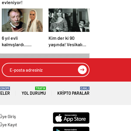
evleniyor!
6 yıl evli
Kim der ki 90
kalmışlardı…
yaşında! Vesikalı
Yeşilçam yıldızları
Yarim’in Halil’i İzzet
Münir Özkul ile Suna
Günay’ın son hali
Selen’in kızları da
gündem oldu!
ünlü çıktı!
KONOMİ
TRAFİK
CANLI
TELER
YOL DURUMU
KRIPTO PARALAR
Üye Giriş
Üye Kayıt