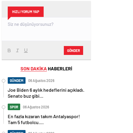
HIZLI YORUM YAP
GÖNDER
SON DAKİKA
HABERLERİ
GÜNDEM
06 Ağustos 2026
Joe Biden 6 aylık hedeflerini açıkladı.
Senato buz gibi…
SPOR
06 Ağustos 2026
En fazla kızaran takım Antalyaspor!
Tam 5 futbolcu….