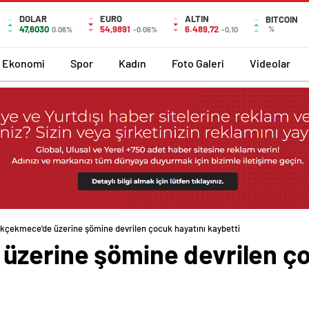
DOLAR
EURO
ALTIN
BITCOIN
47,6030
54,9891
6.489,72
%
0.06%
-0.06%
-0,10
Ekonomi
Spor
Kadın
Foto Galeri
Videolar
kçekmece’de üzerine şömine devrilen çocuk hayatını kaybetti
zerine şömine devrilen ço