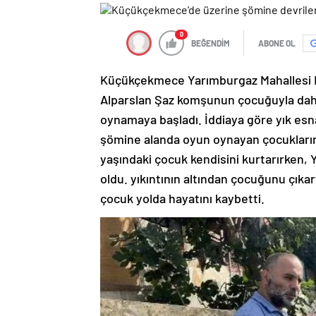
0
BEĞENDİM
ABONE OL
Küçükçekmece Yarımburgaz Mahallesi K
Alparslan Şaz komşunun çocuğuyla dah
oynamaya başladı. İddiaya göre yık esn
şömine alanda oyun oynayan çocukların
yaşındaki çocuk kendisini kurtarırken, 
oldu. yıkıntının altından çocuğunu çık
çocuk yolda hayatını kaybetti.