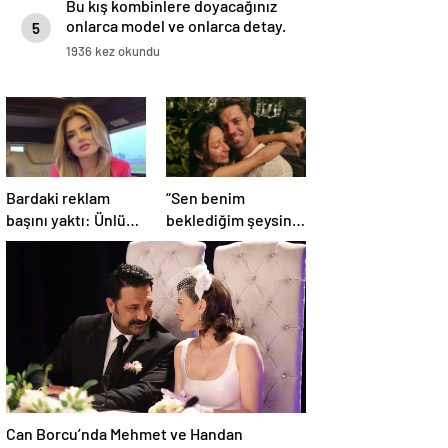
Bu kış kombinlere doyacağınız
onlarca model ve onlarca detay.
5
1936 kez okundu
Bardaki reklam
“Sen benim
başını yaktı: Ünlü
beklediğim şeysin”
şarkıcıya şok
Serkay Tüyüncü’den
soruşturma!
Zeynep Bastık’a aşk
Haberim yoktu…
dolu 1. yıl kutlaması!
Can Borcu’nda Mehmet ve Handan