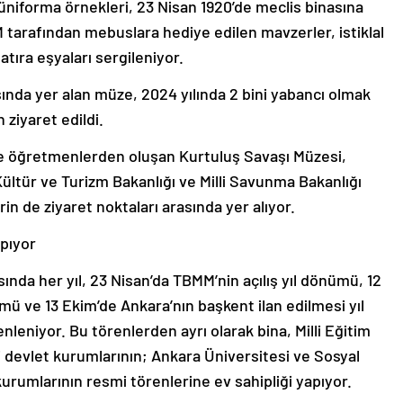
üniforma örnekleri, 23 Nisan 1920’de meclis binasına
 tarafından mebuslara hediye edilen mavzerler, istiklal
atıra eşyaları sergileniyor.
ında yer alan müze, 2024 yılında 2 bini yabancı olmak
 ziyaret edildi.
e öğretmenlerden oluşan Kurtuluş Savaşı Müzesi,
ültür ve Turizm Bakanlığı ve Milli Savunma Bakanlığı
in de ziyaret noktaları arasında yer alıyor.
apıyor
asında her yıl, 23 Nisan’da TBMM’nin açılış yıl dönümü, 12
nümü ve 13 Ekim’de Ankara’nın başkent ilan edilmesi yıl
eniyor. Bu törenlerden ayrı olarak bina, Milli Eğitim
bi devlet kurumlarının; Ankara Üniversitesi ve Sosyal
 kurumlarının resmi törenlerine ev sahipliği yapıyor.