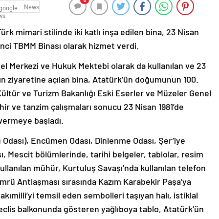
0
News
ürk mimari stilinde iki katlı inşa edilen bina, 23 Nisan
rinci TBMM Binası olarak hizmet verdi.
l Merkezi ve Hukuk Mektebi olarak da kullanılan ve 23
ın ziyaretine açılan bina, Atatürk’ün doğumunun 100.
Kültür ve Turizm Bakanlığı Eski Eserler ve Müzeler Genel
ir ve tanzim çalışmaları sonucu 23 Nisan 1981’de
 vermeye başladı.
u Odası), Encümen Odası, Dinlenme Odası, Şer’iye
, Mescit bölümlerinde, tarihi belgeler, tablolar, resim
llanılan mühür, Kurtuluş Savaşı’nda kullanılan telefon
Gümrü Antlaşması sırasında Kazım Karabekir Paşa’ya
milli’yi temsil eden sembolleri taşıyan halı, istiklal
Meclis balkonunda gösteren yağlıboya tablo, Atatürk’ün