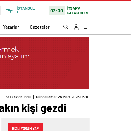
İMSAK'A
İSTANBUL
02:00
KALAN SÜRE
°
Yazarlar
Gazeteler
231 kez okundu
|
Güncelleme: 25 Mart 2025 06:01
akın kişi gezdi
HIZLI YORUM YAP