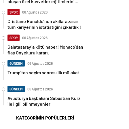
oluşan özel kuvvetler eğitimlerini
başlattı.
SPOR
06 Ağustos 2026
Cristiano Ronaldo’nun akıllara zarar
tüm kariyerinin istatistiğini çıkardık !
SPOR
06 Ağustos 2026
Galatasaray’a kötü haber! Monaco’dan
flaş Onyekuru kararı.
GÜNDEM
06 Ağustos 2026
Trump’tan seçim sonrası ilk mülakat
GÜNDEM
06 Ağustos 2026
Avusturya başbakanı Sebastian Kurz
ile ilgili bilinmeyenler
KATEGORİNİN POPÜLERLERİ