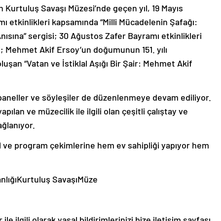
n Kurtuluş Savaşı Müzesi’nde geçen yıl, 19 Mayıs
 etkinlikleri kapsamında “Milli Mücadelenin Şafağı:
Anısına” sergisi; 30 Ağustos Zafer Bayramı etkinlikleri
si; Mehmet Akif Ersoy’un doğumunun 151. yılı
uşan “Vatan ve İstiklal Aşığı Bir Şair: Mehmet Akif
 paneller ve söyleşiler de düzenlenmeye devam ediliyor.
pılan ve müzecilik ile ilgili olan çeşitli çalıştay ve
ağlanıyor.
el ve program çekimlerine hem ev sahipliği yapıyor hem
lığıKurtuluş SavaşıMüze
le ilgili olarak yasal bildirimlerinizi bize iletişim sayfası