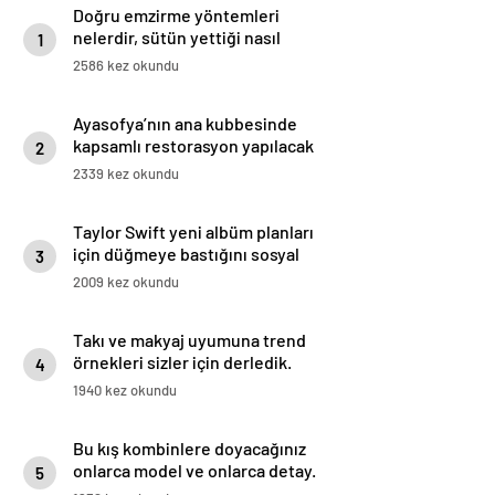
Doğru emzirme yöntemleri
nelerdir, sütün yettiği nasıl
1
anlaşılır?
2586 kez okundu
Ayasofya’nın ana kubbesinde
kapsamlı restorasyon yapılacak
2
2339 kez okundu
Taylor Swift yeni albüm planları
için düğmeye bastığını sosyal
3
medyadan duyurdu!
2009 kez okundu
Takı ve makyaj uyumuna trend
örnekleri sizler için derledik.
4
1940 kez okundu
Bu kış kombinlere doyacağınız
onlarca model ve onlarca detay.
5