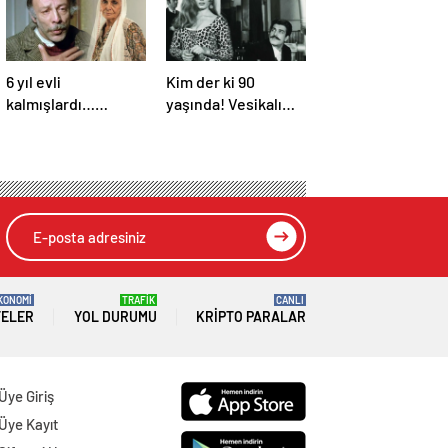
6 yıl evli
Kim der ki 90
kalmışlardı…
yaşında! Vesikalı
Yeşilçam yıldızları
Yarim’in Halil’i İzzet
Münir Özkul ile Suna
Günay’ın son hali
Selen’in kızları da
gündem oldu!
ünlü çıktı!
KONOMİ
TRAFİK
CANLI
TELER
YOL DURUMU
KRIPTO PARALAR
Üye Giriş
Üye Kayıt