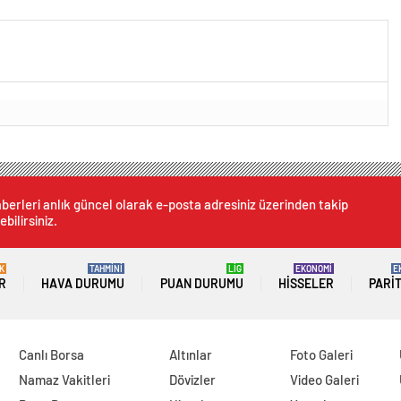
ndem oldu!
“Aile Saadeti!”
berleri anlık güncel olarak e-posta adresiniz üzerinden takip
ebilirsiniz.
K
TAHMİNİ
LİG
EKONOMİ
E
R
HAVA DURUMU
PUAN DURUMU
HISSELER
PARI
Canlı Borsa
Altınlar
Foto Galeri
Namaz Vakitleri
Dövizler
Video Galeri