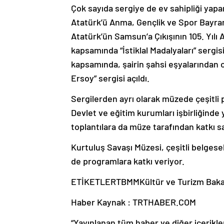
Çok sayıda sergiye de ev sahipliği yapa
Atatürk’ü Anma, Gençlik ve Spor Bayramı
Atatürk’ün Samsun’a Çıkışının 105. Yılı 
kapsamında “İstiklal Madalyaları” sergi
kapsamında, şairin şahsi eşyalarından ol
Ersoy” sergisi açıldı.
Sergilerden ayrı olarak müzede çeşitli
Devlet ve eğitim kurumları işbirliğinde ya
toplantılara da müze tarafından katkı s
Kurtuluş Savaşı Müzesi, çeşitli belges
de programlara katkı veriyor.
ETİKETLERTBMMKültür ve Turizm Bakan
Haber Kaynak : TRTHABER.COM
“Yayınlanan tüm haber ve diğer içerikler i