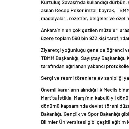
Kurtuluş Savaşı’nda kullandığı dürbün, 
asılan Recep Peker imzalı bayrak, TBMM
madalyaları, rozetler, belgeler ve özel h
Ankara’nın en çok gezilen müzeleri aras
üzere toplam 590 bin 932 kişi tarafından
Ziyaretçi yoğunluğu genelde öğrenci v
TBMM Başkanlığı, Sayıştay Başkanlığı, K
tarafından ağırlanan yabancı protokoller
Sergi ve resmi törenlere ev sahipliği y
Önemli kararların alındığı ilk Meclis bin
Mart’ta İstiklal Marşı’nın kabulü yıl dö
dönümü kapsamında devlet töreni düzenl
Bakanlığı, Gençlik ve Spor Bakanlığı gi
Bilimler Üniversitesi gibi çeşitli eğitim