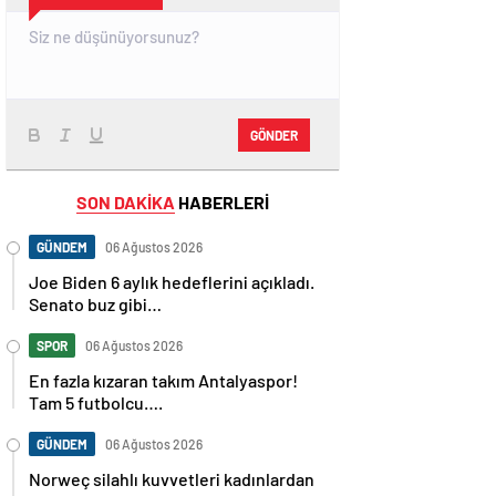
GÖNDER
SON DAKİKA
HABERLERİ
GÜNDEM
06 Ağustos 2026
Joe Biden 6 aylık hedeflerini açıkladı.
Senato buz gibi…
SPOR
06 Ağustos 2026
En fazla kızaran takım Antalyaspor!
Tam 5 futbolcu….
GÜNDEM
06 Ağustos 2026
Norweç silahlı kuvvetleri kadınlardan