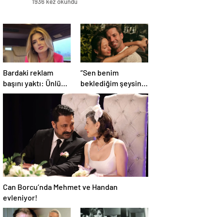
1936 kez okundu
Bardaki reklam
“Sen benim
başını yaktı: Ünlü
beklediğim şeysin”
şarkıcıya şok
Serkay Tüyüncü’den
soruşturma!
Zeynep Bastık’a aşk
Haberim yoktu…
dolu 1. yıl kutlaması!
Can Borcu’nda Mehmet ve Handan
evleniyor!