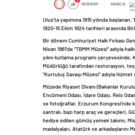
0
BEĞENDİM
ABONE OL
Ulus’ta yapımına 1915 yılında başlanan, T
1920-15 Ekim 1924 tarihleri arasında Bi
Bir dönem Cumhuriyet Halk Fırkası Gene
Nisan 1961’de “TBMM Müzesi” adıyla halk
yılını kutlama programı çerçevesinde, 
Müdürlüğü tarafından restorasyon, teşh
“Kurtuluş Savaşı Müzesi” adıyla hizmet
Müzede Riyaset Divanı (Bakanlar Kurul
Encümeni Odası, İdare Odası, Reis Odası
ve fotoğraflar, Erzurum Kongresi’nde ku
santralı, bazı harp araç ve gereçleri, 
hediye edilen gümüş yemek takımı, Misakı
madalyaları, Atatürk ve arkadaşlarını 