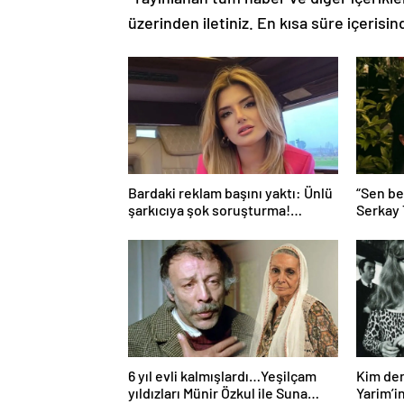
üzerinden iletiniz. En kısa süre içerisin
Bardaki reklam başını yaktı: Ünlü
“Sen be
şarkıcıya şok soruşturma!
Serkay
Haberim yoktu…
Bastık’a
6 yıl evli kalmışlardı…Yeşilçam
Kim der
yıldızları Münir Özkul ile Suna
Yarim’in