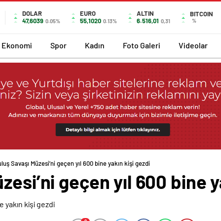
DOLAR
EURO
ALTIN
BITCOIN
47,6039
55,1020
6.516,01
%
0.05%
0.13%
0,31
Ekonomi
Spor
Kadın
Foto Galeri
Videolar
luş Savaşı Müzesi’ni geçen yıl 600 bine yakın kişi gezdi
esi’ni geçen yıl 600 bine y