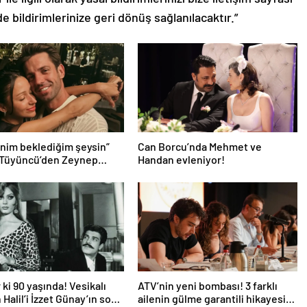
de bildirimlerinize geri dönüş sağlanılacaktır.”
nim beklediğim şeysin”
Can Borcu’nda Mehmet ve
 Tüyüncü’den Zeynep
Handan evleniyor!
 aşk dolu 1. yıl kutlaması!
 ki 90 yaşında! Vesikalı
ATV’nin yeni bombası! 3 farklı
 Halil’i İzzet Günay’ın son
ailenin gülme garantili hikayesi: