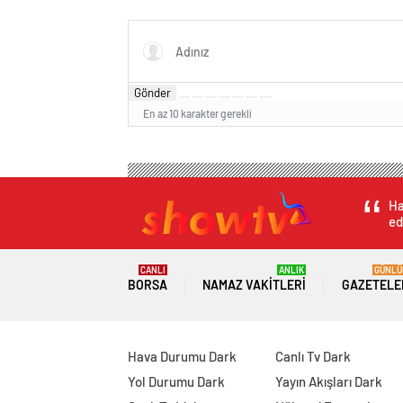
Selen’in kızları da ünlü çıktı!
hali gü
Gönder
En az 10 karakter gerekli
Ha
ed
CANLI
ANLIK
GÜNLÜ
BORSA
NAMAZ VAKITLERI
GAZETELE
Hava Durumu Dark
Canlı Tv Dark
Yol Durumu Dark
Yayın Akışları Dark