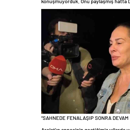
konuşmuyorduk. Onu paylaşmış hatta DM
“SAHNEDE FENALAŞIP SONRA DEVAM 
Arolat’ın annesinin geçtiğimiz yıllarda y