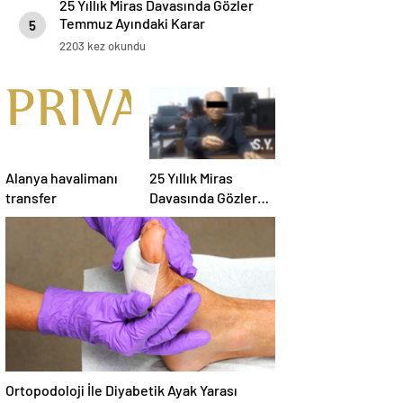
25 Yıllık Miras Davasında Gözler
Temmuz Ayındaki Karar
5
Duruşmasına Çevrildi
2203 kez okundu
Alanya havalimanı
25 Yıllık Miras
transfer
Davasında Gözler
Temmuz Ayındaki
Karar Duruşmasına
Çevrildi
Ortopodoloji İle Diyabetik Ayak Yarası