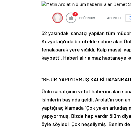
0
BEĞENDİM
ABONE OL
52 yaşındaki sanatçı yapılan tüm müdah
Kozyatağı’nda bir otelde sahne alan Ünl
fenalaşarak yere yığıldı. Kalp masajı yap
kaybetti. Haberi alır almaz hastaneye 
“REJİM YAPIYORMUŞ KALBİ DAYANMAD
Ünlü sanatçının vefat haberini alan sa
isimlerin başında geldi. Arolat’ın son 
yaptığı açıklamada “Çok yakın arkadaşım
yapıyormuş. Bizde hep vardır ölüm diyet
öyle söyledi. Çok neşeliymiş. Benim de 