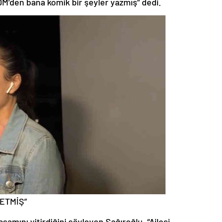
’den bana komik bir şeyler yazmış” dedi.
ETMİŞ”
aşamını yitirdiğini söyleyen Sağıroğlu, “Ailesi