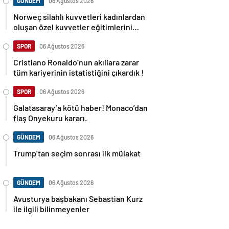
GÜNDEM
06 Ağustos 2026
Norweç silahlı kuvvetleri kadınlardan
oluşan özel kuvvetler eğitimlerini
başlattı.
SPOR
06 Ağustos 2026
Cristiano Ronaldo’nun akıllara zarar
tüm kariyerinin istatistiğini çıkardık !
SPOR
06 Ağustos 2026
Galatasaray’a kötü haber! Monaco’dan
flaş Onyekuru kararı.
GÜNDEM
06 Ağustos 2026
Trump’tan seçim sonrası ilk mülakat
GÜNDEM
06 Ağustos 2026
Avusturya başbakanı Sebastian Kurz
ile ilgili bilinmeyenler