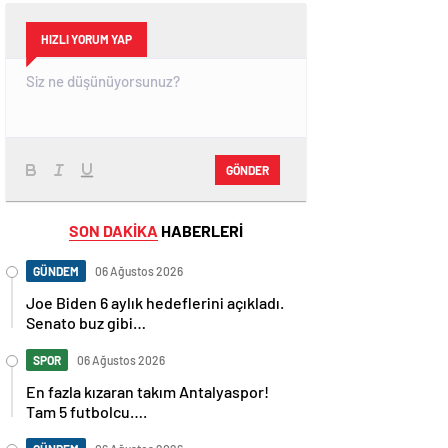
HIZLI YORUM YAP
GÖNDER
SON DAKİKA
HABERLERİ
GÜNDEM
06 Ağustos 2026
Joe Biden 6 aylık hedeflerini açıkladı.
Senato buz gibi…
SPOR
06 Ağustos 2026
En fazla kızaran takım Antalyaspor!
Tam 5 futbolcu….