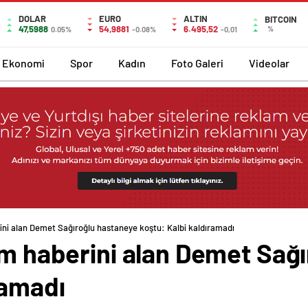
DOLAR
EURO
ALTIN
BITCOIN
47,5988
54,9881
6.495,52
%
0.05%
-0.08%
-0,01
Ekonomi
Spor
Kadın
Foto Galeri
Videolar
rini alan Demet Sağıroğlu hastaneye koştu: Kalbi kaldıramadı
üm haberini alan Demet Sağ
ramadı