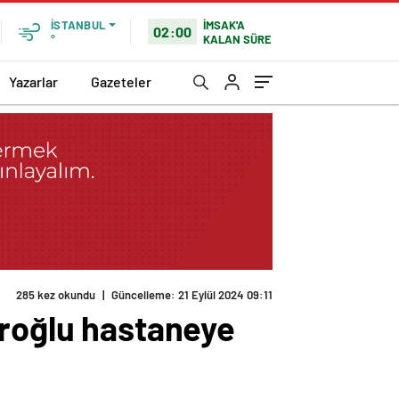
İMSAK'A
İSTANBUL
02:00
KALAN SÜRE
°
Yazarlar
Gazeteler
285 kez okundu
|
Güncelleme: 21 Eylül 2024 09:11
ıroğlu hastaneye