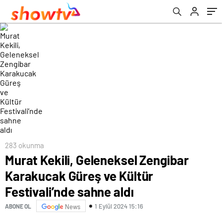
283 okunma
Murat Kekili, Geleneksel Zengibar
Karakucak Güreş ve Kültür
Festivali’nde sahne aldı
1 Eylül 2024 15:16
ABONE OL
News