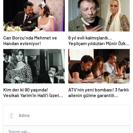
kutlaması!
Can Borcu’nda Mehmet ve
6 yıl evli kalmışlardı…
Handan evleniyor!
Yeşilçam yıldızları Münir Özkul
ile Suna Selen’in kızları da
ünlü çıktı!
Kim der ki 90 yaşında!
ATV’nin yeni bombası! 3 farklı
Vesikalı Yarim’in Halil’i İzzet
ailenin gülme garantili
Günay’ın son hali gündem
hikayesi: “Aile Saadeti!”
oldu!