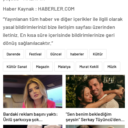
Haber Kaynak : HABERLER.COM
“Yayınlanan tüm haber ve diğer içerikler ile ilgili olarak
yasal bildirimlerinizi bize iletişim sayfası üzerinden
iletiniz. En kısa süre içerisinde bildirimlerinize geri
dönüş sağlanılacaktır.”
Darende
Festival
Güncel
haberler
Kültür
Kültür Sanat
Magazin
Malatya
Murat Kekili
Müzik
Bardaki reklam başını yaktı:
“Sen benim beklediğim
Ünlü şarkıcıya şok
şeysin” Serkay Tüyüncü’den
soruşturma! Haberim yoktu…
Zeynep Bastık’a aşk dolu 1. yıl