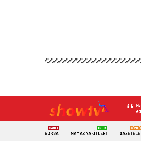
Ha
ed
CANLI
ANLIK
GÜNLÜ
BORSA
NAMAZ VAKITLERI
GAZETELE