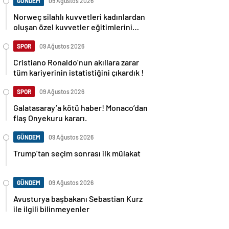
GÜNDEM
09 Ağustos 2026
Norweç silahlı kuvvetleri kadınlardan
oluşan özel kuvvetler eğitimlerini
başlattı.
SPOR
09 Ağustos 2026
Cristiano Ronaldo’nun akıllara zarar
tüm kariyerinin istatistiğini çıkardık !
SPOR
09 Ağustos 2026
Galatasaray’a kötü haber! Monaco’dan
flaş Onyekuru kararı.
GÜNDEM
09 Ağustos 2026
Trump’tan seçim sonrası ilk mülakat
GÜNDEM
09 Ağustos 2026
Avusturya başbakanı Sebastian Kurz
ile ilgili bilinmeyenler