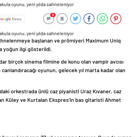
0
News
sahnelenmeye başlanan ve prömiyeri Maximum Uniq
 yoğun ilgi gösterildi.
dar birçok sinema filmine de konu olan vampir avcısı
n canlandıracağı oyunun, gelecek yıl marta kadar olan
aki orkestrada ünlü caz piyanisti Uraz Kıvaner, caz
an Küley ve Kurtalan Ekspres’in bas gitaristi Ahmet