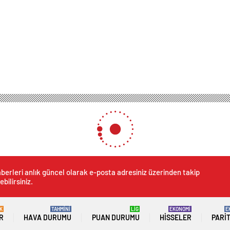
berleri anlık güncel olarak e-posta adresiniz üzerinden takip
ebilirsiniz.
K
TAHMİNİ
LİG
EKONOMİ
E
R
HAVA DURUMU
PUAN DURUMU
HISSELER
PARI