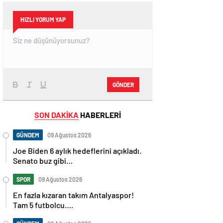
HIZLI YORUM YAP
GÖNDER
SON DAKİKA
HABERLERİ
GÜNDEM
09 Ağustos 2026
Joe Biden 6 aylık hedeflerini açıkladı.
Senato buz gibi…
SPOR
09 Ağustos 2026
En fazla kızaran takım Antalyaspor!
Tam 5 futbolcu….