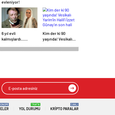
evleniyor!
6 yıl evli
Kim der ki 90
kalmışlardı…
yaşında! Vesikalı
Yeşilçam yıldızları
Yarim’in Halil’i İzzet
Münir Özkul ile Suna
Günay’ın son hali
Selen’in kızları da
gündem oldu!
ünlü çıktı!
KONOMİ
TRAFİK
CANLI
TELER
YOL DURUMU
KRIPTO PARALAR