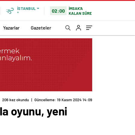
İMSAK'A
İSTANBUL
02:00
KALAN SÜRE
°
Yazarlar
Gazeteler
206 kez okundu
|
Güncelleme: 19 Kasım 2024 14:09
la oyunu, yeni