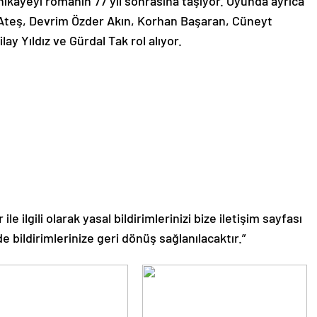
ikayeyi romanın 77 yıl sonrasına taşıyor. Oyunda ayrıca
teş, Devrim Özder Akın, Korhan Başaran, Cüneyt
ay Yıldız ve Gürdal Tak rol alıyor.
le ilgili olarak yasal bildirimlerinizi bize iletişim sayfası
de bildirimlerinize geri dönüş sağlanılacaktır.”