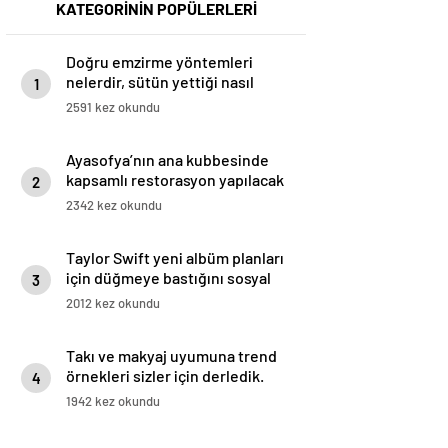
KATEGORİNİN POPÜLERLERİ
Doğru emzirme yöntemleri
nelerdir, sütün yettiği nasıl
1
anlaşılır?
2591 kez okundu
Ayasofya’nın ana kubbesinde
kapsamlı restorasyon yapılacak
2
2342 kez okundu
Taylor Swift yeni albüm planları
için düğmeye bastığını sosyal
3
medyadan duyurdu!
2012 kez okundu
Takı ve makyaj uyumuna trend
örnekleri sizler için derledik.
4
1942 kez okundu