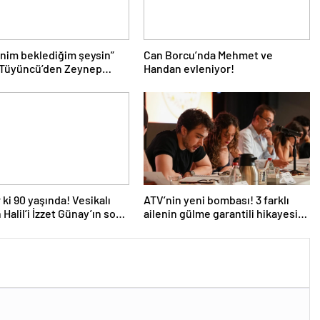
nim beklediğim şeysin”
Can Borcu’nda Mehmet ve
 Tüyüncü’den Zeynep
Handan evleniyor!
 aşk dolu 1. yıl kutlaması!
 ki 90 yaşında! Vesikalı
ATV’nin yeni bombası! 3 farklı
 Halil’i İzzet Günay’ın son
ailenin gülme garantili hikayesi:
ndem oldu!
“Aile Saadeti!”