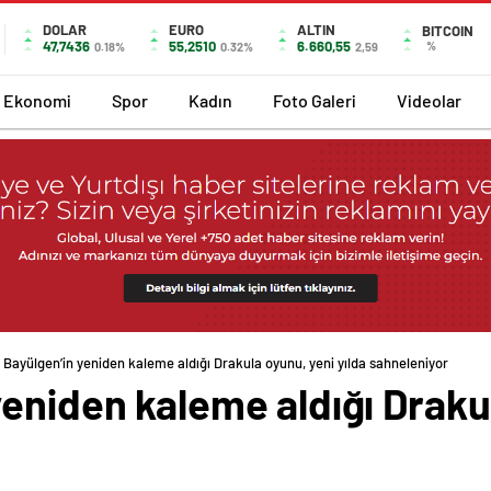
DOLAR
EURO
ALTIN
BITCOIN
47,7436
55,2510
6.660,55
%
0.18%
0.32%
2,59
Ekonomi
Spor
Kadın
Foto Galeri
Videolar
Bayülgen’in yeniden kaleme aldığı Drakula oyunu, yeni yılda sahneleniyor
eniden kaleme aldığı Draku