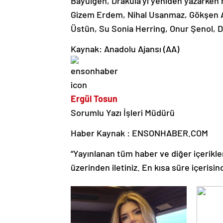
Bayülgen, Drakula’yı yeniden yazarken h
Gizem Erdem, Nihal Usanmaz, Gökşen A
Üstün, Su Sonia Herring, Onur Şenol, Dil
Kaynak: Anadolu Ajansı (AA)
Ergül Tosun
Sorumlu Yazı İşleri Müdürü
Haber Kaynak : ENSONHABER.COM
“Yayınlanan tüm haber ve diğer içerikler i
üzerinden iletiniz. En kısa süre içerisin