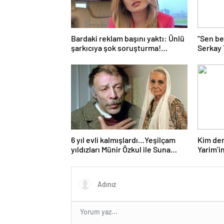
Bardaki reklam başını yaktı: Ünlü
“Sen be
şarkıcıya şok soruşturma!
Serkay
Haberim yoktu…
Bastık’a
6 yıl evli kalmışlardı…Yeşilçam
Kim der
yıldızları Münir Özkul ile Suna
Yarim’in
Selen’in kızları da ünlü çıktı!
hali gü