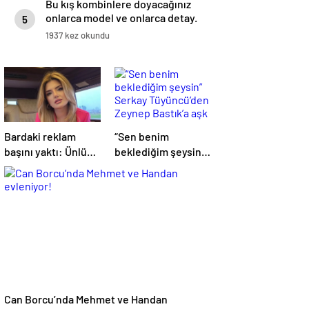
Bu kış kombinlere doyacağınız
onlarca model ve onlarca detay.
5
1937 kez okundu
Bardaki reklam
“Sen benim
başını yaktı: Ünlü
beklediğim şeysin”
şarkıcıya şok
Serkay Tüyüncü’den
soruşturma!
Zeynep Bastık’a aşk
Haberim yoktu…
dolu 1. yıl kutlaması!
Can Borcu’nda Mehmet ve Handan