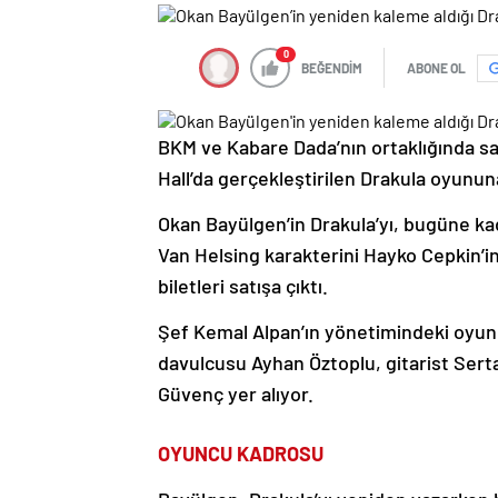
0
BEĞENDİM
ABONE OL
BKM ve Kabare Dada’nın ortaklığında 
Hall’da gerçekleştirilen Drakula oyununa
Okan Bayülgen’in Drakula’yı, bugüne ka
Van Helsing karakterini Hayko Cepkin’i
biletleri satışa çıktı.
Şef Kemal Alpan’ın yönetimindeki oyund
davulcusu Ayhan Öztoplu, gitarist Sert
Güvenç yer alıyor.
OYUNCU KADROSU