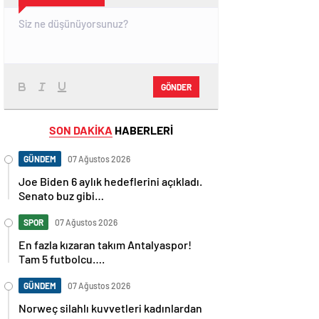
GÖNDER
SON DAKİKA
HABERLERİ
GÜNDEM
07 Ağustos 2026
Joe Biden 6 aylık hedeflerini açıkladı.
Senato buz gibi…
SPOR
07 Ağustos 2026
En fazla kızaran takım Antalyaspor!
Tam 5 futbolcu….
GÜNDEM
07 Ağustos 2026
Norweç silahlı kuvvetleri kadınlardan