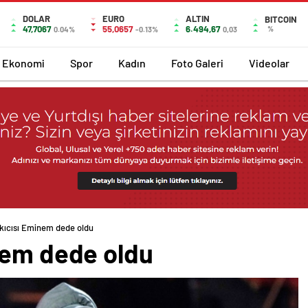
DOLAR
EURO
ALTIN
BITCOIN
47,7067
55,0657
6.494,67
%
0.04%
-0.13%
0,03
Ekonomi
Spor
Kadın
Foto Galeri
Videolar
kıcısı Eminem dede oldu
nem dede oldu