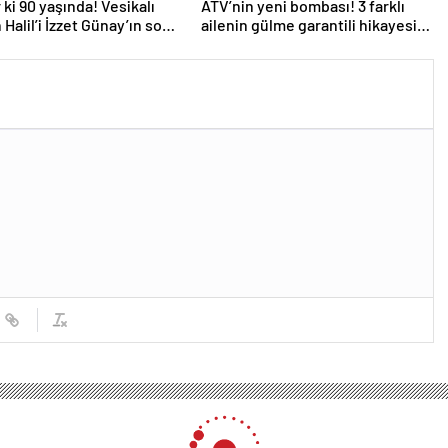
 ki 90 yaşında! Vesikalı
ATV’nin yeni bombası! 3 farklı
 Halil’i İzzet Günay’ın son
ailenin gülme garantili hikayesi:
ndem oldu!
“Aile Saadeti!”
ieber Aleyna Tilki’yi takip etmeye başladı