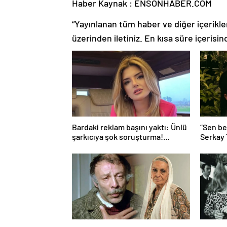
Haber Kaynak : ENSONHABER.COM
“Yayınlanan tüm haber ve diğer içerikler i
üzerinden iletiniz. En kısa süre içerisin
Bardaki reklam başını yaktı: Ünlü
“Sen be
şarkıcıya şok soruşturma!
Serkay
Haberim yoktu…
Bastık’a