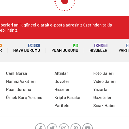
na Tilki’yi takip etmeye baş