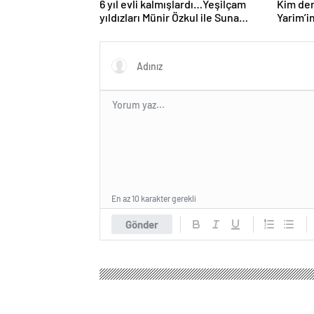
6 yıl evli kalmışlardı…Yeşilçam
Kim der
yıldızları Münir Özkul ile Suna
Yarim’in
Selen’in kızları da ünlü çıktı!
hali gü
En az 10 karakter gerekli
Gönder
Show Tv Haber
Magazin
Anne Çocuk
Justin B