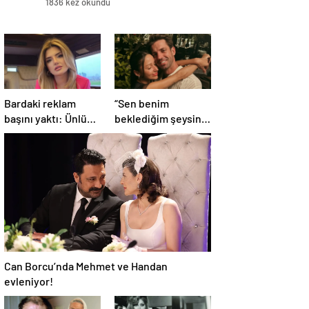
1836 kez okundu
Bardaki reklam
“Sen benim
başını yaktı: Ünlü
beklediğim şeysin”
şarkıcıya şok
Serkay Tüyüncü’den
soruşturma!
Zeynep Bastık’a aşk
Haberim yoktu…
dolu 1. yıl kutlaması!
Can Borcu’nda Mehmet ve Handan
evleniyor!