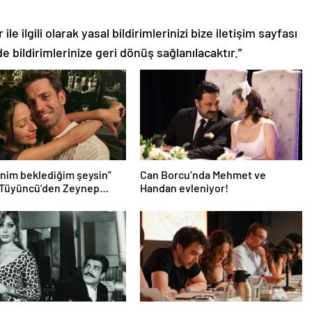
le ilgili olarak yasal bildirimlerinizi bize iletişim sayfası
de bildirimlerinize geri dönüş sağlanılacaktır.”
nim beklediğim şeysin”
Can Borcu’nda Mehmet ve
 Tüyüncü’den Zeynep
Handan evleniyor!
 aşk dolu 1. yıl kutlaması!