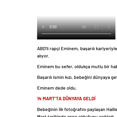
ABD’li rapçi Eminem, başarılı kariyeriy
alıyor.
Eminem bu sefer, oldukça mutlu bir ha
Başarılı ismin kızı, bebeğini dünyaya ge
Eminem dede oldu.
14 MART’TA DÜNYAYA GELDİ
Bebeğinin ilk fotoğrafını paylaşan Hailie
Mart tarihinde anne olduğunu açıkladı.