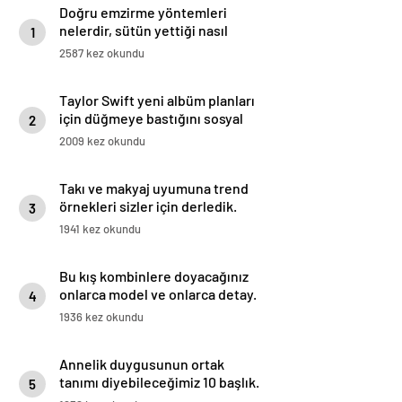
Doğru emzirme yöntemleri
nelerdir, sütün yettiği nasıl
1
anlaşılır?
2587 kez okundu
Taylor Swift yeni albüm planları
için düğmeye bastığını sosyal
2
medyadan duyurdu!
2009 kez okundu
Takı ve makyaj uyumuna trend
örnekleri sizler için derledik.
3
1941 kez okundu
Bu kış kombinlere doyacağınız
onlarca model ve onlarca detay.
4
1936 kez okundu
Annelik duygusunun ortak
tanımı diyebileceğimiz 10 başlık.
5