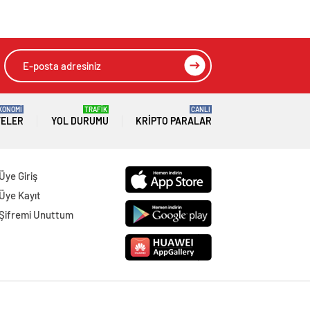
ladı
HIZLI YORUM YAP
GÖNDER
SON DAKİKA
HABERLERİ
GÜNDEM
07 Ağustos 2026
Joe Biden 6 aylık hedeflerini açıkladı.
Senato buz gibi…
SPOR
07 Ağustos 2026
En fazla kızaran takım Antalyaspor!