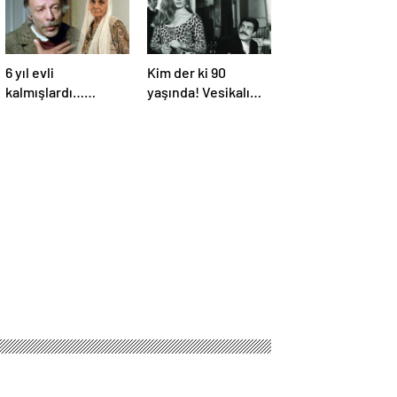
6 yıl evli
Kim der ki 90
kalmışlardı…
yaşında! Vesikalı
Yeşilçam yıldızları
Yarim’in Halil’i İzzet
Münir Özkul ile Suna
Günay’ın son hali
Selen’in kızları da
gündem oldu!
ünlü çıktı!