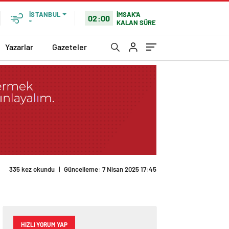
İMSAK'A
İSTANBUL
02:00
KALAN SÜRE
°
Yazarlar
Gazeteler
HIZLI YORUM YAP