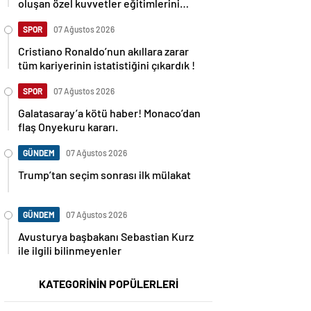
oluşan özel kuvvetler eğitimlerini
başlattı.
SPOR
07 Ağustos 2026
Cristiano Ronaldo’nun akıllara zarar
tüm kariyerinin istatistiğini çıkardık !
SPOR
07 Ağustos 2026
Galatasaray’a kötü haber! Monaco’dan
flaş Onyekuru kararı.
GÜNDEM
07 Ağustos 2026
Trump’tan seçim sonrası ilk mülakat
GÜNDEM
07 Ağustos 2026
Avusturya başbakanı Sebastian Kurz
ile ilgili bilinmeyenler
KATEGORİNİN POPÜLERLERİ