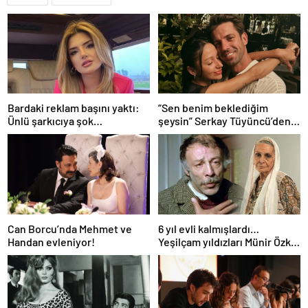
Bardaki reklam başını yaktı:
“Sen benim beklediğim
Ünlü şarkıcıya şok
şeysin” Serkay Tüyüncü’den
soruşturma! Haberim yoktu…
Zeynep Bastık’a aşk dolu 1. yıl
kutlaması!
Can Borcu’nda Mehmet ve
6 yıl evli kalmışlardı…
Handan evleniyor!
Yeşilçam yıldızları Münir Özkul
ile Suna Selen’in kızları da
ünlü çıktı!