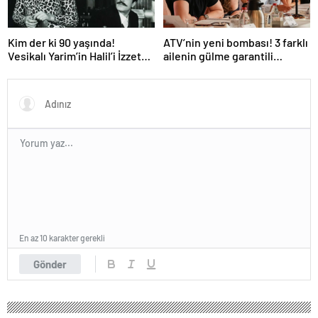
Kim der ki 90 yaşında!
ATV’nin yeni bombası! 3 farklı
Vesikalı Yarim’in Halil’i İzzet
ailenin gülme garantili
Günay’ın son hali gündem
hikayesi: “Aile Saadeti!”
oldu!
En az 10 karakter gerekli
Gönder