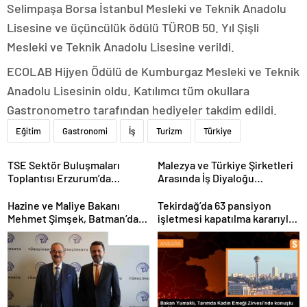
Selimpaşa Borsa İstanbul Mesleki ve Teknik Anadolu
Lisesine ve üçüncülük ödülü TÜROB 50. Yıl Şişli
Mesleki ve Teknik Anadolu Lisesine verildi.
ECOLAB Hijyen Ödülü de Kumburgaz Mesleki ve Teknik
Anadolu Lisesinin oldu. Katılımcı tüm okullara
Gastronometro tarafından hediyeler takdim edildi.
Eğitim
Gastronomi
İş
Turizm
Türkiye
TSE Sektör Buluşmaları
Malezya ve Türkiye Şirketleri
Toplantısı Erzurum’da
Arasında İş Diyaloğu
Gerçekleştirildi
Toplantısı Gerçekleştirildi
Hazine ve Maliye Bakanı
Tekirdağ’da 63 pansiyon
Mehmet Şimşek, Batman’da
işletmesi kapatılma kararıyla
medikal malzeme üretimi
karşı karşıya
yapacak bir fabrikanın
açılışını gerçekleştirdi