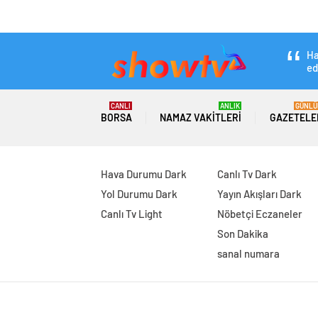
Türkiye Yönetim K
Etkinlik Skoru Yük