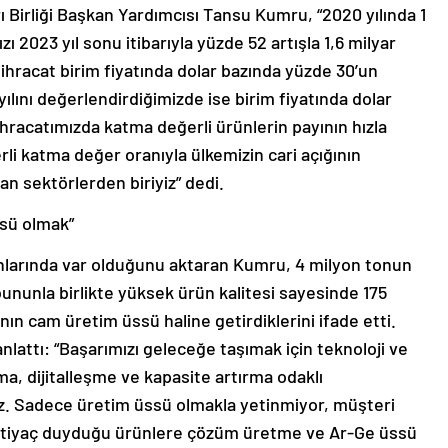
ı Birliği Başkan Yardımcısı Tansu Kumru, “2020 yılında 1
ı 2023 yıl sonu itibarıyla yüzde 52 artışla 1,6 milyar
ihracat birim fiyatında dolar bazında yüzde 30’un
yılını değerlendirdiğimizde ise birim fiyatında dolar
 ihracatımızda katma değerli ürünlerin payının hızla
erli katma değer oranıyla ülkemizin cari açığının
an sektörlerden biriyiz” dedi.
sü olmak”
lanlarında var olduğunu aktaran Kumru, 4 milyon tonun
ununla birlikte yüksek ürün kalitesi sayesinde 175
ın cam üretim üssü haline getirdiklerini ifade etti.
nlattı: “Başarımızı geleceğe taşımak için teknoloji ve
ma, dijitalleşme ve kapasite artırma odaklı
uz. Sadece üretim üssü olmakla yetinmiyor, müşteri
n ihtiyaç duyduğu ürünlere çözüm üretme ve Ar-Ge üssü