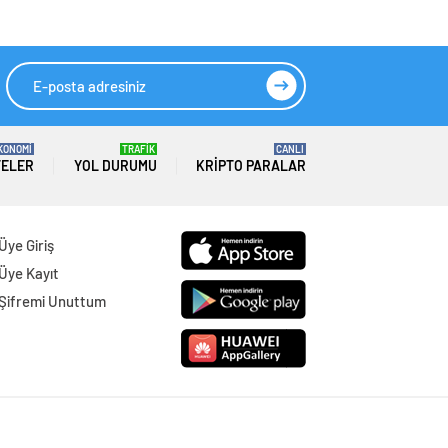
tihdam Artıyor,
HIZLI YORUM YAP
GÖNDER
SON DAKİKA
HABERLERİ
GÜNDEM
06 Ağustos 2026
Joe Biden 6 aylık hedeflerini açıkladı.
Senato buz gibi…
SPOR
06 Ağustos 2026