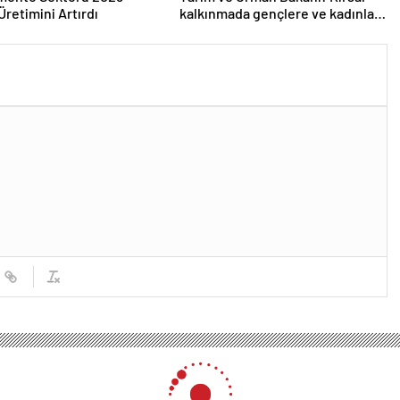
Üretimini Artırdı
kalkınmada gençlere ve kadınlara
pozitif ayrımcılık yapıyoruz
im Kurulu Barometresi 2023: İstihdam Artıyor, Etkinlik Skoru Yükseliyor