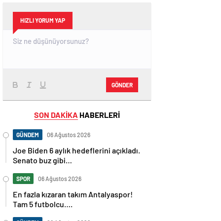
HIZLI YORUM YAP
GÖNDER
SON DAKİKA
HABERLERİ
GÜNDEM
06 Ağustos 2026
Joe Biden 6 aylık hedeflerini açıkladı.
Senato buz gibi…
SPOR
06 Ağustos 2026
En fazla kızaran takım Antalyaspor!
Tam 5 futbolcu….