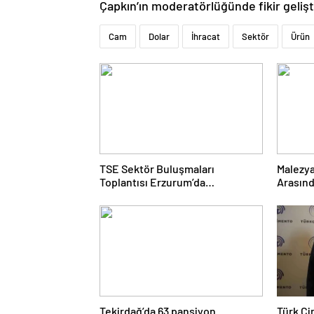
Çapkın’ın moderatörlüğünde fikir gelişt
Cam
Dolar
İhracat
Sektör
Ürün
TSE Sektör Buluşmaları
Malezya
Toplantısı Erzurum’da
Arasınd
Gerçekleştirildi
Gerçekl
Tekirdağ’da 63 pansiyon
Türk Ç