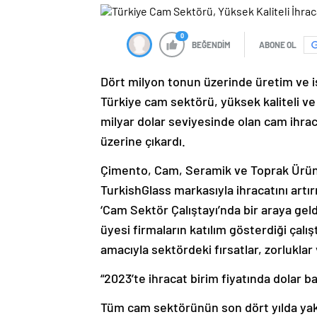
0
BEĞENDİM
ABONE OL
Dört milyon tonun üzerinde üretim ve i
Türkiye cam sektörü, yüksek kaliteli ve
milyar dolar seviyesinde olan cam ihraca
üzerine çıkardı.
Çimento, Cam, Seramik ve Toprak Ürünleri
TurkishGlass markasıyla ihracatını artı
‘Cam Sektör Çalıştayı’nda bir araya geldi
üyesi firmaların katılım gösterdiği çal
amacıyla sektördeki fırsatlar, zorluklar
“2023’te ihracat birim fiyatında dolar b
Tüm cam sektörünün son dört yılda yak