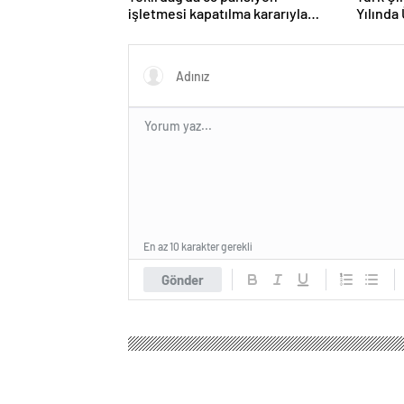
işletmesi kapatılma kararıyla
Yılında 
karşı karşıya
En az 10 karakter gerekli
Gönder
Show Tv Haber
Ekonomi
Borsa
Türkiye Yönet