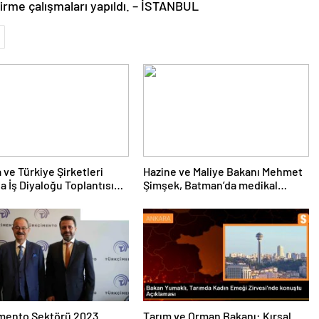
irme çalışmaları yapıldı. – İSTANBUL
 ve Türkiye Şirketleri
Hazine ve Maliye Bakanı Mehmet
a İş Diyaloğu Toplantısı
Şimşek, Batman’da medikal
eştirildi
malzeme üretimi yapacak bir
fabrikanın açılışını gerçekleştirdi
imento Sektörü 2023
Tarım ve Orman Bakanı: Kırsal