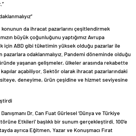
.”
daklanmalıyız”
r konunun da ihracat pazarlarını çeşitlendirmek
ımızın büyük çoğunluğunu yaptığımız Avrupa
için ABD gibi tüketimin yüksek olduğu pazarlar ile
lan pazarlara odaklanmalıyız. Pandemi döneminde olduğu
üründe yaşanan gelişmeler, ülkeler arasında rekabette
apılar açabiliyor. Sektör olarak ihracat pazarlarındaki
asiteye, deneyime, ürün çeşidine ve hizmet seviyesine
ştirdi
anışmanı Dr. Can Fuat Gürlesel ‘Dünya ve Türkiye
rüne Etkileri’ başlıklı bir sunum gerçekleştirdi. 100’e
lıştayda ayrıca Eğitmen, Yazar ve Konuşmacı Fırat