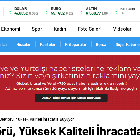
DOLAR
EURO
ALTIN
BITCOIN
47,6052
55,1452
6.560,77
%
0.05%
0.2%
1,00
Ekonomi
Spor
Kadın
Foto Galeri
Videolar
ınlar
Hisseler
Pariteler
Kritoparalar
Borsa
Diğer Haberle
Sektörü, Yüksek Kaliteli İhracatla Büyüyor
ü, Yüksek Kaliteli İhracat