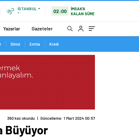
İMSAK'A
İSTANBUL
02:00
KALAN SÜRE
°
Yazarlar
Gazeteler
r
Döviz
Emtia
Kredi
la Büyüyor