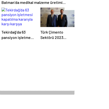
Batman’da medikal malzeme üretimi
yapacak bir fabrikanın açılışını
gerçekleştirdi
Tekirdağ’da 63
Türk Çimento
pansiyon işletmesi
Sektörü 2023
kapatılma kararıyla
Yılında Üretimini
karşı karşıya
Artırdı