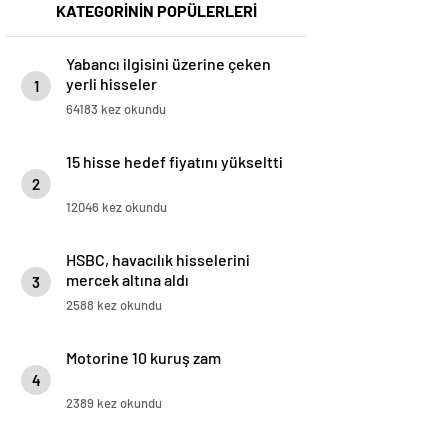
KATEGORİNİN POPÜLERLERİ
Yabancı ilgisini üzerine çeken
yerli hisseler
1
64183 kez okundu
15 hisse hedef fiyatını yükseltti
2
12046 kez okundu
HSBC, havacılık hisselerini
mercek altına aldı
3
2588 kez okundu
Motorine 10 kuruş zam
4
2389 kez okundu