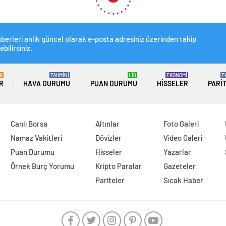
urulu Barometresi 2023: İs
seliyor