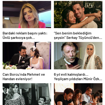
Bardaki reklam başını yaktı:
“Sen benim beklediğim
Ünlü şarkıcıya şok
şeysin” Serkay Tüyüncü’den
soruşturma! Haberim yoktu…
Zeynep Bastık’a aşk dolu 1. yıl
kutlaması!
Can Borcu’nda Mehmet ve
6 yıl evli kalmışlardı…
Handan evleniyor!
Yeşilçam yıldızları Münir Özkul
ile Suna Selen’in kızları da
ünlü çıktı!