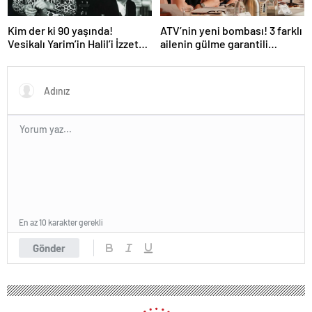
Kim der ki 90 yaşında!
ATV’nin yeni bombası! 3 farklı
Vesikalı Yarim’in Halil’i İzzet
ailenin gülme garantili
Günay’ın son hali gündem
hikayesi: “Aile Saadeti!”
oldu!
En az 10 karakter gerekli
Gönder