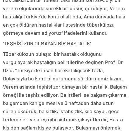
hastalıklardan bir tanesi. Ülkemizde son 20-30 yıldır
verem olgularında sürekli bir düşüş görülüyor. Verem
hastalığı Türkiye’de kontrol altında. Ama dünyada hala
en çok öldüren hastalıklar listesinde tüberkülozu
görmeye devam ediyoruz” ifadelerini kullandı.
‘TEŞHİSİ ZOR OLMAYAN BİR HASTALIK’
Tüberkülozun bulaşıcı bir hastalık olduğunu
vurgulayarak hastalığın belirtilerine değinen Prof. Dr.
Özlü, “Türkiye’de insan hareketliliği çok fazla.
Dolayısıyla bu kontrol durumunu sürdürmemiz lazım.
Verem aslında teşhisi zor olmayan bir hastalık. Balgam
örneği ile teşhis ediliyor. Belirtileri ise balgam çıkarma,
balgamdan kan gelmesi ve 3 haftadan daha uzun
süren öksürük, halsizlik, iştahsızlık, kilo kaybı, gece
terlemeleri ve ateş gibi sistemik şikayetlerdir. Hasta
kişiden sağlam kişiye bulaşıyor. Bulaşmayı önlemek