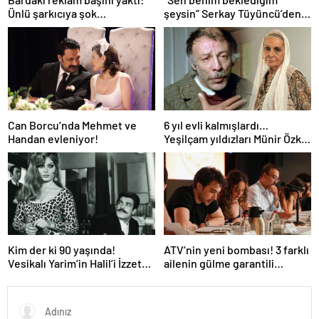
Ünlü şarkıcıya şok
şeysin” Serkay Tüyüncü’den
soruşturma! Haberim yoktu…
Zeynep Bastık’a aşk dolu 1. yıl
kutlaması!
Can Borcu’nda Mehmet ve
6 yıl evli kalmışlardı…
Handan evleniyor!
Yeşilçam yıldızları Münir Özkul
ile Suna Selen’in kızları da
ünlü çıktı!
Kim der ki 90 yaşında!
ATV’nin yeni bombası! 3 farklı
Vesikalı Yarim’in Halil’i İzzet
ailenin gülme garantili
Günay’ın son hali gündem
hikayesi: “Aile Saadeti!”
oldu!