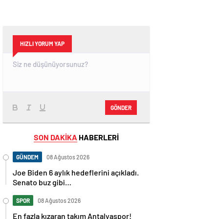
HIZLI YORUM YAP
GÖNDER
SON DAKİKA
HABERLERİ
GÜNDEM
08 Ağustos 2026
Joe Biden 6 aylık hedeflerini açıkladı.
Senato buz gibi…
SPOR
08 Ağustos 2026
En fazla kızaran takım Antalyaspor!