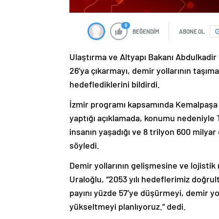
0
BEĞENDİM
ABONE OL
Ulaştırma ve Altyapı Bakanı Abdulkadir U
26’ya çıkarmayı, demir yollarının taşıma
hedeflediklerini bildirdi.
İzmir programı kapsamında Kemalpaşa L
yaptığı açıklamada, konumu nedeniyle Tü
insanın yaşadığı ve 8 trilyon 600 milyar 
söyledi.
Demir yollarının gelişmesine ve lojistik
Uraloğlu, “2053 yılı hedeflerimiz doğrul
payını yüzde 57’ye düşürmeyi, demir yol
yükseltmeyi planlıyoruz.” dedi.