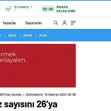
İMSAK'A
İSTANBUL
02:00
KALAN SÜRE
°
Yazarlar
Gazeteler
r
Döviz
Emtia
Kredi
307 kez okundu
|
Güncelleme: 15 Haziran 2024 00:09
 sayısını 26’ya