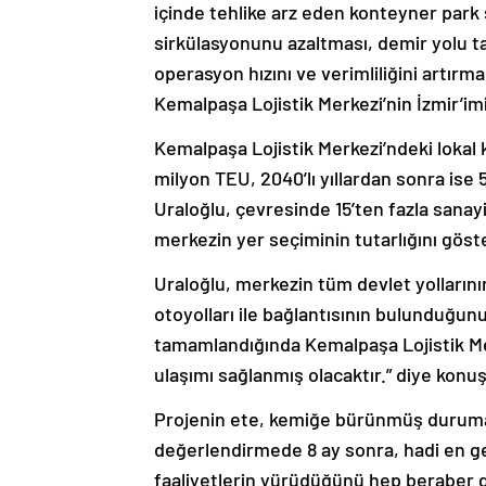
içinde tehlike arz eden konteyner park
sirkülasyonunu azaltması, demir yolu ta
operasyon hızını ve verimliliğini artırm
Kemalpaşa Lojistik Merkezi’nin İzmir’im
Kemalpaşa Lojistik Merkezi’ndeki lokal 
milyon TEU, 2040’lı yıllardan sonra is
Uraloğlu, çevresinde 15’ten fazla sanayi
merkezin yer seçiminin tutarlığını göste
Uraloğlu, merkezin tüm devlet yollarını
otoyolları ile bağlantısının bulunduğunu
tamamlandığında Kemalpaşa Lojistik Mer
ulaşımı sağlanmış olacaktır.” diye konu
Projenin ete, kemiğe bürünmüş duruma g
değerlendirmede 8 ay sonra, hadi en geç
faaliyetlerin yürüdüğünü hep beraber g