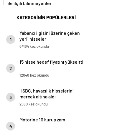
ile ilgili bilinmeyenler
KATEGORİNİN POPÜLERLERİ
Yabancı ilgisini üzerine çeken
yerli hisseler
1
64184 kez okundu
15 hisse hedef fiyatını yükseltti
2
12048 kez okundu
HSBC, havacılık hisselerini
mercek altına aldı
3
2590 kez okundu
Motorine 10 kuruş zam
4