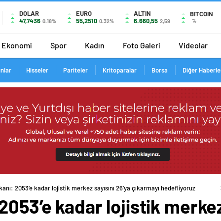
DOLAR
EURO
ALTIN
BITCOIN
47,7436
55,2510
6.660,55
%
0.18%
0.32%
2,59
Ekonomi
Spor
Kadın
Foto Galeri
Videolar
ınlar
Hisseler
Pariteler
Kritoparalar
Borsa
Diğer Haberle
anı: 2053’e kadar lojistik merkez sayısını 26’ya çıkarmayı hedefliyoruz
2053’e kadar lojistik merkez