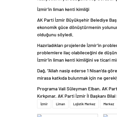
İzmir’in liman kenti kimliği
AK Parti İzmir Büyükşehir Belediye Baş
ekonomik güce dönüştürmenin yolunun t
olduğunu söyledi.
Hazırladıkları projelerde İzmir’in prob
problemlere ilaç olabileceğini de düşün
İzmir’in liman kenti kimliğini ve ticari m
Dağ, “Allah nasip ederse 1 Nisan’da göre
mirasa katkıda bulunmak için ne gerek
Programa Vali Süleyman Elban, AK Parti 
Kırkpınar, AK Parti İzmir İl Başkanı Bila
İzmir
Liman
Lojistik Merkez
Merkez