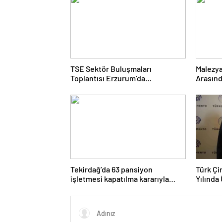
TSE Sektör Buluşmaları
Malezya
Toplantısı Erzurum’da
Arasınd
Gerçekleştirildi
Gerçekl
Tekirdağ’da 63 pansiyon
Türk Ç
işletmesi kapatılma kararıyla
Yılında 
karşı karşıya