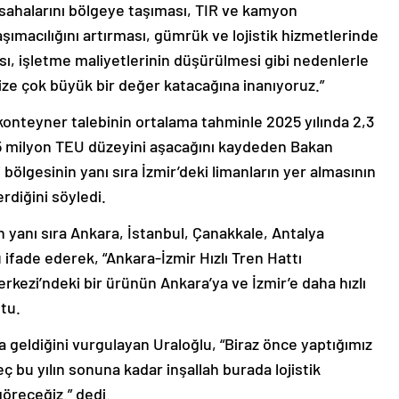
 sahalarını bölgeye taşıması, TIR ve kamyon
şımacılığını artırması, gümrük ve lojistik hizmetlerinde
ası, işletme maliyetlerinin düşürülmesi gibi nedenlerle
ize çok büyük bir değer katacağına inanıyoruz.”
konteyner talebinin ortalama tahminle 2025 yılında 2,3
e 5 milyon TEU düzeyini aşacağını kaydeden Bakan
 bölgesinin yanı sıra İzmir’deki limanların yer almasının
rdiğini söyledi.
n yanı sıra Ankara, İstanbul, Çanakkale, Antalya
 ifade ederek, “Ankara-İzmir Hızlı Tren Hattı
kezi’ndeki bir ürünün Ankara’ya ve İzmir’e daha hızlı
ştu.
eldiğini vurgulayan Uraloğlu, “Biraz önce yaptığımız
 bu yılın sonuna kadar inşallah burada lojistik
öreceğiz.” dedi.