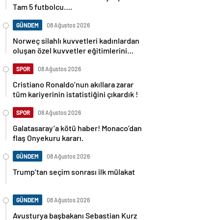
Tam 5 futbolcu….
GÜNDEM
08 Ağustos 2026
Norweç silahlı kuvvetleri kadınlardan
oluşan özel kuvvetler eğitimlerini
başlattı.
SPOR
08 Ağustos 2026
Cristiano Ronaldo’nun akıllara zarar
tüm kariyerinin istatistiğini çıkardık !
SPOR
08 Ağustos 2026
Galatasaray’a kötü haber! Monaco’dan
flaş Onyekuru kararı.
GÜNDEM
08 Ağustos 2026
Trump’tan seçim sonrası ilk mülakat
GÜNDEM
08 Ağustos 2026
Avusturya başbakanı Sebastian Kurz