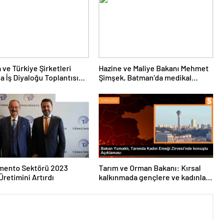
 ve Türkiye Şirketleri
Hazine ve Maliye Bakanı Mehmet
a İş Diyaloğu Toplantısı
Şimşek, Batman’da medikal
eştirildi
malzeme üretimi yapacak bir
fabrikanın açılışını gerçekleştirdi
imento Sektörü 2023
Tarım ve Orman Bakanı: Kırsal
Üretimini Artırdı
kalkınmada gençlere ve kadınlara
pozitif ayrımcılık yapıyoruz